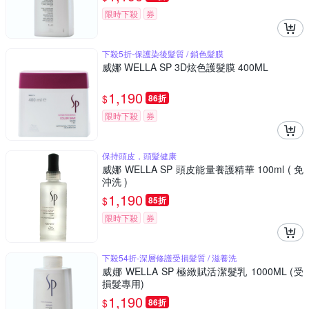
限時下殺
券
下殺5折-保護染後髮質 / 鎖色髮膜
威娜 WELLA SP 3D炫色護髮膜 400ML
1,190
$
86折
限時下殺
券
保持頭皮，頭髮健康
威娜 WELLA SP 頭皮能量養護精華 100ml ( 免
沖洗 )
1,190
$
85折
限時下殺
券
下殺54折-深層修護受損髮質 / 滋養洗
威娜 WELLA SP 極緻賦活潔髮乳 1000ML (受
損髮專用)
1,190
$
86折