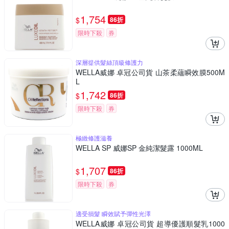
1,754
$
86折
限時下殺
券
深層提供髮絲頂級修護力
WELLA威娜 卓冠公司貨 山茶柔蘊瞬效膜500M
L
1,742
$
86折
限時下殺
券
極緻修護滋養
WELLA SP 威娜SP 金純潔髮露 1000ML
1,707
$
86折
限時下殺
券
適受損髮 瞬效賦予彈性光澤
WELLA威娜 卓冠公司貨 超導優護順髮乳1000