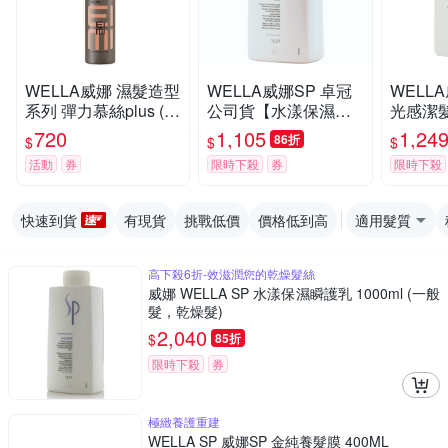
WELLA威娜 濕髮造型
WELLA威娜SP 卓冠
WELL
系列 彈力慕絲plus (原
公司貨【水漾保濕潔
光感潔髮
彈力塑型慕絲) 500ml
髮乳1000ML】附壓頭
(原3D
720
1,105
1,24
86折
$
$
$
公司貨
冠公司
活動
券
限時下殺
券
限時下殺
快速到貨
有現貨
挑戰低價
價格低到高
適用髮質
高下殺6折-效滋潤您的乾燥髮絲
威娜 WELLA SP 水漾保濕瞬護乳 1000ml (一般
髮，乾燥髮)
2,040
$
85折
限時下殺
券
極緻養護重建
WELLA SP 威娜SP 金純養髮膜 400ML