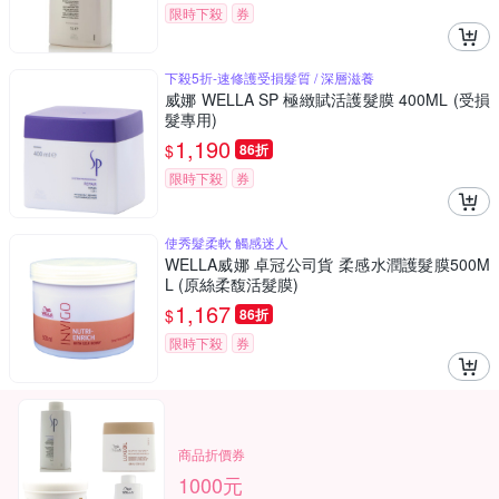
限時下殺
券
下殺5折-速修護受損髮質 / 深層滋養
威娜 WELLA SP 極緻賦活護髮膜 400ML (受損
髮專用)
1,190
$
86折
限時下殺
券
使秀髮柔軟 觸感迷人
WELLA威娜 卓冠公司貨 柔感水潤護髮膜500M
L (原絲柔馥活髮膜)
1,167
$
86折
限時下殺
券
商品折價券
1000元