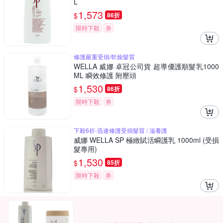
L
1,573
$
86折
限時下殺
券
修護嚴重受損/乾燥髮質
WELLA 威娜 卓冠公司貨 超導優護順髮乳1000
ML 瞬效修護 附壓頭
1,530
$
86折
限時下殺
券
下殺6折-迅速修護受損髮質 / 滋養護
威娜 WELLA SP 極緻賦活瞬護乳 1000ml (受損
髮專用)
1,530
$
85折
限時下殺
券