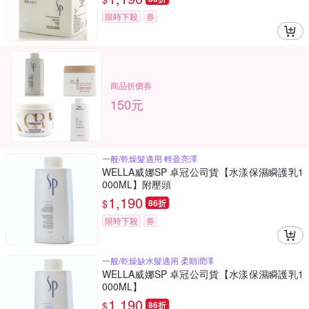
限時下殺
券
商品折價券
150元
一般/乾燥髮適用 輕盈亮澤
WELLA威娜SP 卓冠公司貨【水漾保濕瞬護乳1
000ML】附壓頭
1,190
$
86折
限時下殺
券
一般/乾燥缺水髮適用 柔順潤澤
WELLA威娜SP 卓冠公司貨【水漾保濕瞬護乳1
000ML】
1,190
$
86折