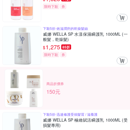
限時下殺
券
下殺5折-效滋潤您的乾燥髮絲
威娜 WELLA SP 水漾保濕瞬護乳 1000ML (一
般髮，乾燥髮)
1,275
$
85折
限時下殺
券
商品折價券
150元
下殺5折-迅速修護受損髮質 / 滋養護
威娜 WELLA SP 極緻賦活瞬護乳 1000ML (受
損髮專用)