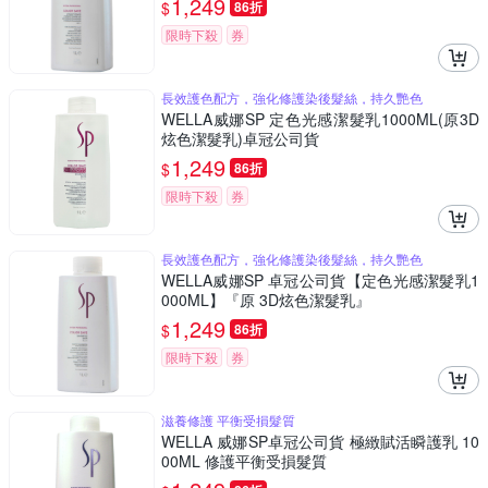
1,249
$
86折
限時下殺
券
長效護色配方，強化修護染後髮絲，持久艷色
WELLA威娜SP 定色光感潔髮乳1000ML(原3D
炫色潔髮乳)卓冠公司貨
1,249
$
86折
限時下殺
券
長效護色配方，強化修護染後髮絲，持久艷色
WELLA威娜SP 卓冠公司貨【定色光感潔髮乳1
000ML】『原 3D炫色潔髮乳』
1,249
$
86折
限時下殺
券
滋養修護 平衡受損髮質
WELLA 威娜SP卓冠公司貨 極緻賦活瞬護乳 10
00ML 修護平衡受損髮質