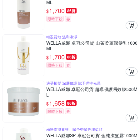
ML
1,700
$
86折
限時下殺
券
輕盈質地 溫和潔淨
WELLA威娜 卓冠公司貨 山茶柔蘊潔髮乳1000
ML
1,700
$
86折
限時下殺
券
適受損髮 深層修護 賦予彈性光澤
WELLA威娜 卓冠公司貨 超導優護瞬效膜500M
L
1,658
$
86折
限時下殺
券
極緻潔淨養護、賦予秀髮亮澤柔順
WELLA威娜SP 卓冠公司貨 金純潔髮露1000M