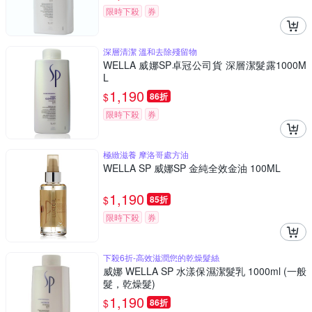
限時下殺
券
深層清潔 溫和去除殘留物
WELLA 威娜SP卓冠公司貨 深層潔髮露1000M
L
1,190
$
86折
限時下殺
券
極緻滋養 摩洛哥處方油
WELLA SP 威娜SP 金純全效金油 100ML
1,190
$
85折
限時下殺
券
下殺6折-高效滋潤您的乾燥髮絲
威娜 WELLA SP 水漾保濕潔髮乳 1000ml (一般
髮，乾燥髮)
1,190
$
86折