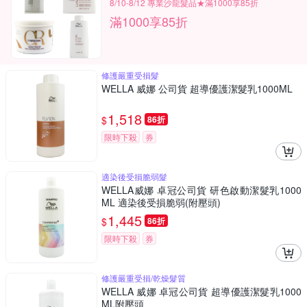
8/10-8/12 專業沙龍髮品★滿1000享85折
滿1000享85折
修護嚴重受損髮
WELLA 威娜 公司貨 超導優護潔髮乳1000ML
1,518
$
86折
限時下殺
券
適染後受損脆弱髮
WELLA威娜 卓冠公司貨 研色啟動潔髮乳1000
ML 適染後受損脆弱(附壓頭)
1,445
$
86折
限時下殺
券
修護嚴重受損/乾燥髮質
WELLA 威娜 卓冠公司貨 超導優護潔髮乳1000
ML附壓頭