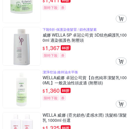
$
86折
限時下殺
券
下殺6折-保護染後髮質 / 鎖色護髮素
威娜 WELLA SP 卓冠公司貨 3D炫色瞬護乳100
0ml 適染後護色 附壓頭
1,367
$
86折
限時下殺
券
潔淨控油 維持油水平衡
WELLA威娜 卓冠公司貨【自然純萃潔髮乳100
0ML】一般及油性頭皮適 (附壓頭)
1,360
$
86折
限時下殺
券
WELLA 威娜 (霓光鎖色/柔感水潤) 洗髮精/潔髮
乳 1000ml 任選
1,325
$
86折