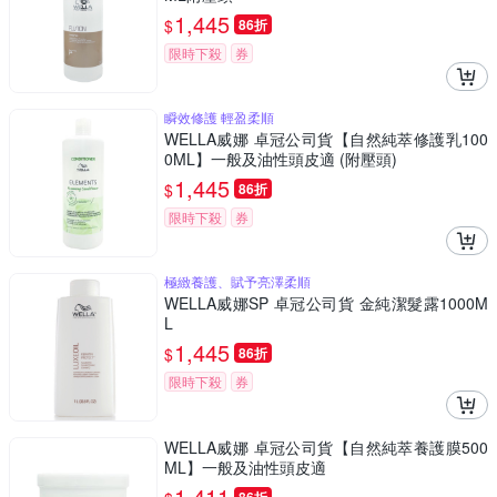
1,445
$
86折
限時下殺
券
瞬效修護 輕盈柔順
WELLA威娜 卓冠公司貨【自然純萃修護乳100
0ML】一般及油性頭皮適 (附壓頭)
1,445
$
86折
限時下殺
券
極緻養護、賦予亮澤柔順
WELLA威娜SP 卓冠公司貨 金純潔髮露1000M
L
1,445
$
86折
限時下殺
券
WELLA威娜 卓冠公司貨【自然純萃養護膜500
ML】一般及油性頭皮適
1,411