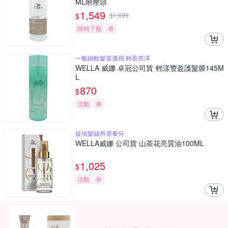
ML附壓頭
1,549
$
$
1,699
限時下殺
券
一般細軟髮質適用 輕盈亮澤
WELLA 威娜 卓冠公司貨 輕漾豐盈護髮膜145M
L
870
$
活動
券
提供髮絲所需養分
WELLA威娜 公司貨 山茶花亮質油100ML
1,025
$
活動
券