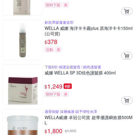
限時下殺
券
創造秀髮蓬蓬造型
WELLA 威娜 海洋卡卡霧plus 原海洋卡卡150ml
(公司貨)
378
$
活動
券
下殺6折-保護染後髮質 / 鎖色護髮素
威娜 WELLA SP 3D炫色護髮膜 400ml
1,249
$
9折
限時下殺
券
適受損髮 深層修護 賦予彈性光澤
WELLA威娜 卓冠公司貨 超導優護瞬效膜500M
L
1,800
$
$
1,950