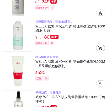
1,249
$
9折
限時下殺
券
清爽潔淨洗髮 打造髮絲蓬鬆力
WELLA 威娜 卓冠公司貨 輕漾豐盈潔髮乳 1000
ML附壓頭
1,180
$
89折
限時下殺
券
護色與修護染後髮
WELLA 威娜 卓冠公司貨 霓光鎖色修護乳200M
L 原采鑽鎖色修護乳
535
$
活動
券
保持頭皮，頭髮健康
威娜 WELLA SP 頭皮能量養護精華 100ml ( 免
沖洗 )