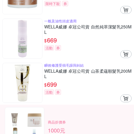
限時下殺
券
一般及油性頭皮適用
WELLA威娜 卓冠公司貨 自然純萃潔髮乳250M
L
669
$
活動
券
瞬效修護受損毛躁與糾結
WELLA威娜 卓冠公司貨 山茶柔蘊順髮乳200M
L
699
$
活動
券
商品折價券
1000元