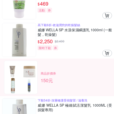
469
$
活動
券
高下殺6折-效滋潤您的乾燥髮絲
威娜 WELLA SP 水漾保濕瞬護乳 1000ml (一般
髮，乾燥髮)
2,250
$
$
2,400
限時下殺
券
商品折價券
150元
下殺54折-深層修護受損髮質 / 滋養洗
威娜 WELLA SP 極緻賦活潔髮乳 1000ML (受
損髮專用)