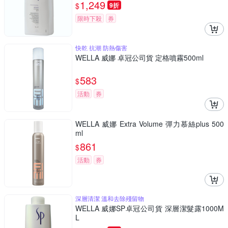
1,249
$
9折
限時下殺
券
快乾 抗潮 防熱傷害
WELLA 威娜 卓冠公司貨 定格噴霧500ml
583
$
活動
券
WELLA 威娜 Extra Volume 彈力慕絲plus 500
ml
861
$
活動
券
深層清潔 溫和去除殘留物
WELLA 威娜SP卓冠公司貨 深層潔髮露1000M
L