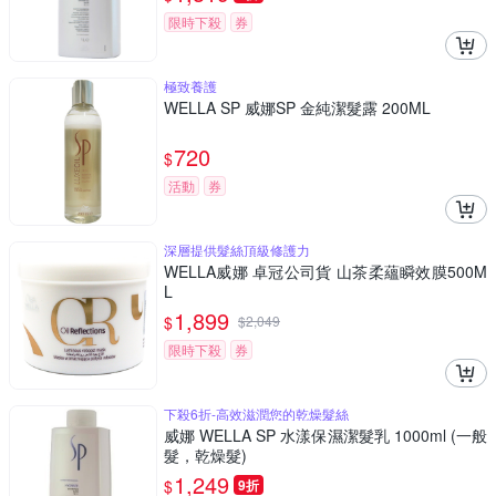
限時下殺
券
極致養護
WELLA SP 威娜SP 金純潔髮露 200ML
720
$
活動
券
深層提供髮絲頂級修護力
WELLA威娜 卓冠公司貨 山茶柔蘊瞬效膜500M
L
1,899
$
$
2,049
限時下殺
券
下殺6折-高效滋潤您的乾燥髮絲
威娜 WELLA SP 水漾保濕潔髮乳 1000ml (一般
髮，乾燥髮)
1,249
$
9折