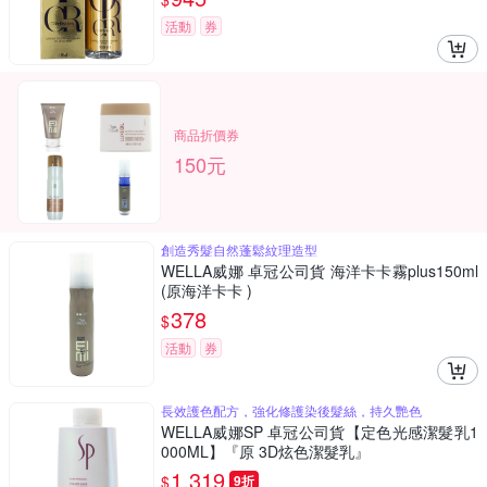
活動
券
商品折價券
150元
創造秀髮自然蓬鬆紋理造型
WELLA威娜 卓冠公司貨 海洋卡卡霧plus150ml
(原海洋卡卡 )
378
$
活動
券
長效護色配方，強化修護染後髮絲，持久艷色
WELLA威娜SP 卓冠公司貨【定色光感潔髮乳1
000ML】『原 3D炫色潔髮乳』
1,319
$
9折