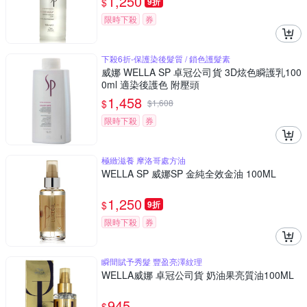
1,250
$
9折
限時下殺
券
下殺6折-保護染後髮質 / 鎖色護髮素
威娜 WELLA SP 卓冠公司貨 3D炫色瞬護乳100
0ml 適染後護色 附壓頭
1,458
$
$
1,608
限時下殺
券
極緻滋養 摩洛哥處方油
WELLA SP 威娜SP 金純全效金油 100ML
1,250
$
9折
限時下殺
券
瞬間賦予秀髮 豐盈亮澤紋理
WELLA威娜 卓冠公司貨 奶油果亮質油100ML
945
$