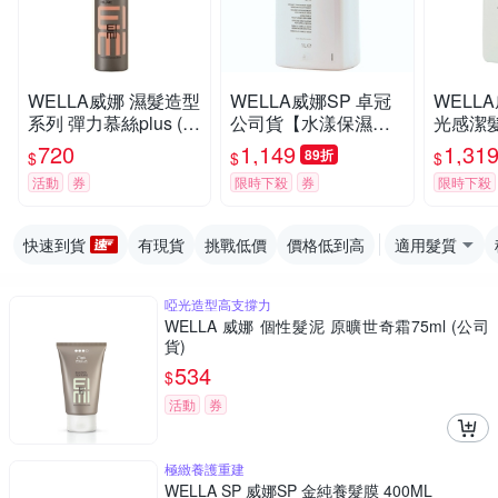
WELLA威娜 濕髮造型
WELLA威娜SP 卓冠
WELL
系列 彈力慕絲plus (原
公司貨【水漾保濕潔
光感潔髮
彈力塑型慕絲) 500ml
髮乳1000ML】附壓頭
(原3D
720
1,149
1,31
89折
$
$
$
公司貨
冠公司
活動
券
限時下殺
券
限時下殺
快速到貨
有現貨
挑戰低價
價格低到高
適用髮質
啞光造型高支撐力
WELLA 威娜 個性髮泥 原曠世奇霜75ml (公司
貨)
534
$
活動
券
極緻養護重建
WELLA SP 威娜SP 金純養髮膜 400ML