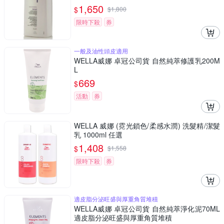
1,650
$
$
1,800
限時下殺
券
一般及油性頭皮適用
WELLA威娜 卓冠公司貨 自然純萃修護乳200M
L
669
$
活動
券
WELLA 威娜 (霓光鎖色/柔感水潤) 洗髮精/潔髮
乳 1000ml 任選
1,408
$
$
1,558
限時下殺
券
適皮脂分泌旺盛與厚重角質堆積
WELLA威娜 卓冠公司貨 自然純萃淨化泥70ML
適皮脂分泌旺盛與厚重角質堆積