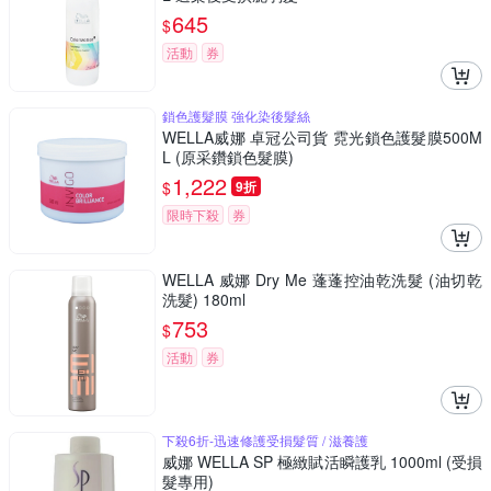
645
$
活動
券
鎖色護髮膜 強化染後髮絲
WELLA威娜 卓冠公司貨 霓光鎖色護髮膜500M
L (原采鑽鎖色髮膜)
1,222
$
9折
限時下殺
券
WELLA 威娜 Dry Me 蓬蓬控油乾洗髮 (油切乾
洗髮) 180ml
753
$
活動
券
下殺6折-迅速修護受損髮質 / 滋養護
威娜 WELLA SP 極緻賦活瞬護乳 1000ml (受損
髮專用)