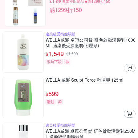
8/1-8/9 專業沙龍髮品★滿1299折150
滿1299折150
適染後受損脆弱髮
WELLA威娜 卓冠公司貨 研色啟動潔髮乳1000
ML 適染後受損脆弱(附壓頭)
1,549
$
$
1,699
限時下殺
券
WELLA 威娜 Sculpt Force 秒凍膠 125ml
599
$
活動
券
適染後受損脆弱髮
WELLA威娜 卓冠公司貨 研色啟動潔髮乳250M
L 適染後受損脆弱髮