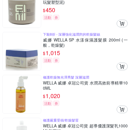
玩髮塑型泥)
450
$
活動
券
下殺8折 - 深層強化滋潤您的乾燥髮絲
威娜 WELLA SP 水漾保濕護髮膜 200ml (一
般，乾燥髮)
1,015
$
活動
券
修護乾燥無光澤秀髮 深層滋潤
WELLA 威娜 卓冠公司貨 水潤高效前導精華10
0ML
1,020
$
活動
券
修護嚴重受損/乾燥髮質
WELLA 威娜 卓冠公司貨 超導優護潔髮乳1000