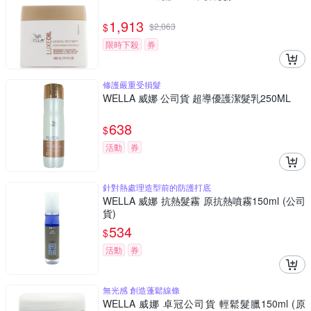
1,913
$
$
2,063
限時下殺
券
修護嚴重受損髮
WELLA 威娜 公司貨 超導優護潔髮乳250ML
638
$
活動
券
針對熱處理造型前的防護打底
WELLA 威娜 抗熱髮霧 原抗熱噴霧150ml (公司
貨)
534
$
活動
券
無光感 創造蓬鬆線條
WELLA 威娜 卓冠公司貨 輕鬆髮臘150ml (原