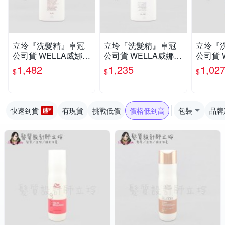
立坽『洗髮精』卓冠
立坽『洗髮精』卓冠
立坽『
公司貨 WELLA威娜 S
公司貨 WELLA威娜 S
公司貨 
P 金純潔髮露1000ml I
P 水漾保濕潔髮乳100
舒活深層
1,482
1,235
1,02
$
$
$
H08
0ml IH16
ml IH12
快速到貨
有現貨
挑戰低價
價格低到高
包裝
品牌