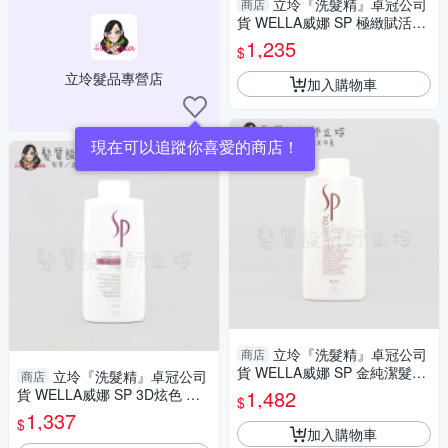
立坽『洗髮精』卓冠公司
商店
貨 WELLA威娜 SP 極緻賦活潔
髮乳1000ml IH07
1,235
$
立坽髮品專營店
加入購物車
現在可以追蹤你喜愛的商店！
立坽『洗髮精』卓冠公司
商店
貨 WELLA威娜 SP 金純潔髮露
立坽『洗髮精』卓冠公司
商店
1000ml IH08
貨 WELLA威娜 SP 3D炫色 定
1,482
$
色光感潔髮乳1000ml IH04
1,337
$
加入購物車