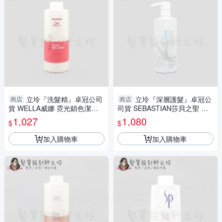
立坽『洗髮精』卓冠公司
立坽『深層護髮』卓冠公
商店
商店
貨 WELLA威娜 霓光鎖色潔髮
司貨 SEBASTIAN莎貝之聖 水
乳1000ml IH04
潤深層髮膜500ml IH06
1,027
1,080
$
$
加入購物車
加入購物車