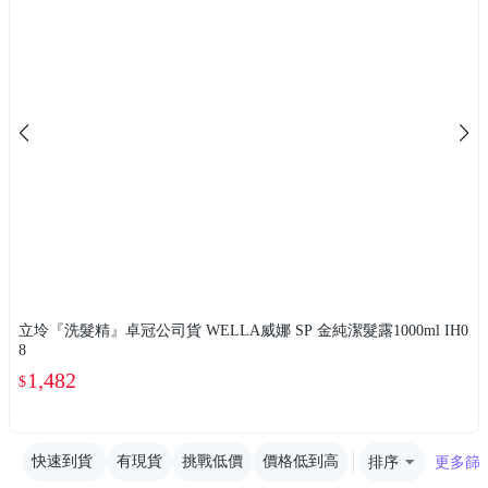
立坽『洗髮精』卓冠公司貨 WELLA威娜 SP 金純潔髮露1000ml IH0
8
1,482
$
快速到貨
有現貨
挑戰低價
價格低到高
排序
更多篩