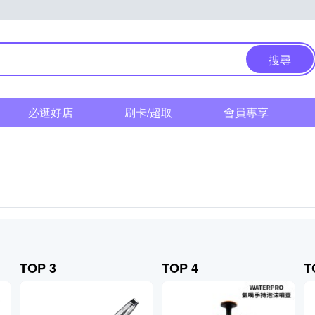
搜尋
必逛好店
刷卡/超取
會員專享
TOP 3
TOP 4
T