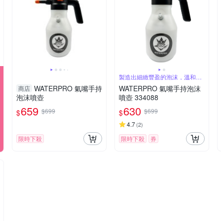
製造出細緻豐盈的泡沫，溫和卻
強效清潔
WATERPRO 氣嘴手持
WATERPRO 氣嘴手持泡沫
商店
泡沫噴壺
噴壺 334088
659
630
$699
$699
$
$
4.7
(
2
)
限時下殺
限時下殺
券