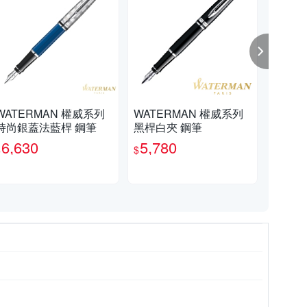
WATERMAN 權威系列
WATERMAN 權威系列
WA
時尚銀蓋法藍桿 鋼筆
黑桿白夾 鋼筆
雲石
6,630
5,780
4,
$
$
$