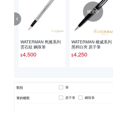
補貨中
WATERMAN 雋雅系列
WATERMAN 權威系列
雲石紋 鋼珠筆
黑桿白夾 原子筆
4,500
4,250
$
$
筆
類別
原子筆
鋼珠筆
筆的種類
清潔打蠟工具配件
種類