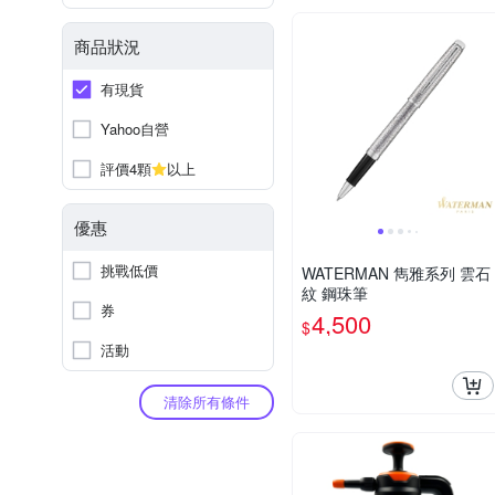
商品狀況
有現貨
Yahoo自營
評價4顆
以上
優惠
挑戰低價
WATERMAN 雋雅系列 雲石
紋 鋼珠筆
券
4,500
$
活動
清除所有條件