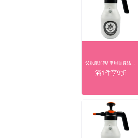
父親節加碼! 車用百貨結帳9折
滿1件享9折