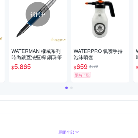
補貨中
WATERMAN 權威系列
WATERPRO 氣嘴手持
時尚銀蓋法藍桿 鋼珠筆
泡沫噴壺
5,865
659
$699
$
$
限時下殺
展開全部