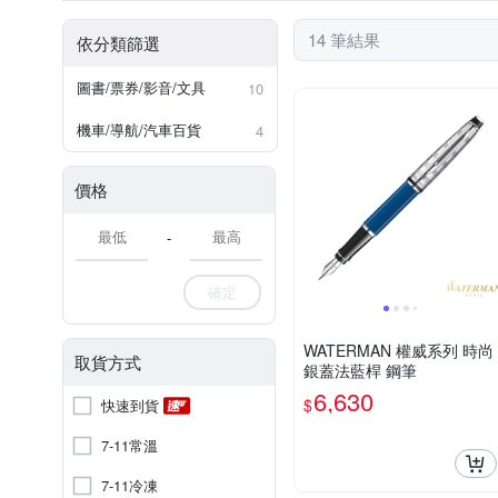
14 筆結果
依分類篩選
圖書/票券/影音/文具
10
機車/導航/汽車百貨
4
價格
-
確定
WATERMAN 權威系列 時尚
取貨方式
銀蓋法藍桿 鋼筆
6,630
$
快速到貨
7-11常溫
7-11冷凍