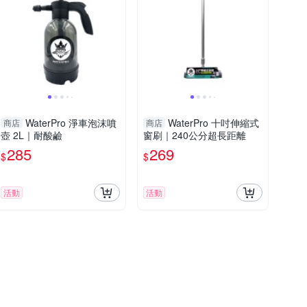
WaterPro 淨車泡沫噴
WaterPro 十吋伸縮式
商店
商店
壺 2L｜耐酸鹼
窗刷｜240公分超長距離
285
269
$
$
活動
活動