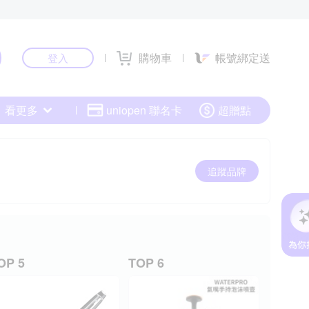
購物車
帳號綁定送
登入
看更多
uniopen 聯名卡
超贈點
追蹤品牌
OP 5
TOP 6
TOP