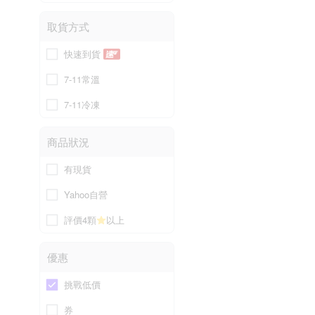
取貨方式
快速到貨
7-11常溫
7-11冷凍
商品狀況
有現貨
Yahoo自營
評價4顆
以上
優惠
挑戰低價
券