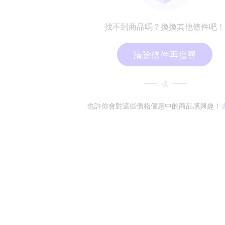
找不到商品嗎？換換其他條件吧！
清除條件再搜尋
或
也許你會對這些價格優惠中的商品感興趣！