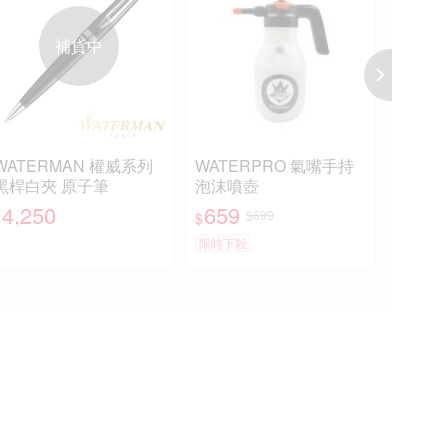
補貨中
WATERMAN 權威系列
WATERPRO 氣嘴手持
WA
黑桿白夾 原子筆
泡沫噴壺
雲石
4,250
659
4,
$699
$
$
$
限時下殺