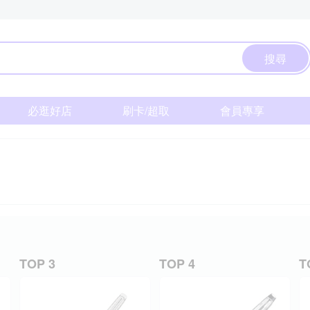
搜尋
必逛好店
刷卡/超取
會員專享
TOP 3
TOP 4
T