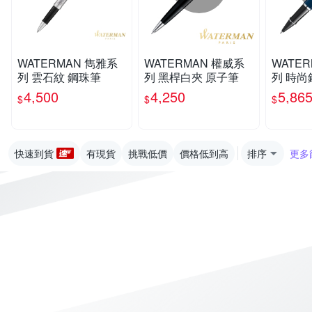
WATERMAN 雋雅系
WATERMAN 權威系
WATE
列 雲石紋 鋼珠筆
列 黑桿白夾 原子筆
列 時尚
珠筆
4,500
4,250
5,86
$
$
$
快速到貨
有現貨
挑戰低價
價格低到高
排序
更多