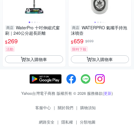
WaterPro 十吋伸縮式窗
WATERPRO 氣嘴手持泡
商店
商店
刷｜240公分超長距離
沫噴壺
269
659
$699
$
$
活動
限時下殺
加入購物車
加入購物車
Yahoo台灣電子商務 版權所有 © 2026 服務條款(
更新
)
客服中心
|
關於我們
|
購物須知
網路安全
|
隱私權
|
分類地圖