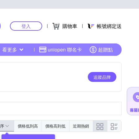
購物車
帳號綁定送
登入
看更多
uniopen 聯名卡
超贈點
追蹤品牌
序
價格低到高
價格高到低
近期熱銷