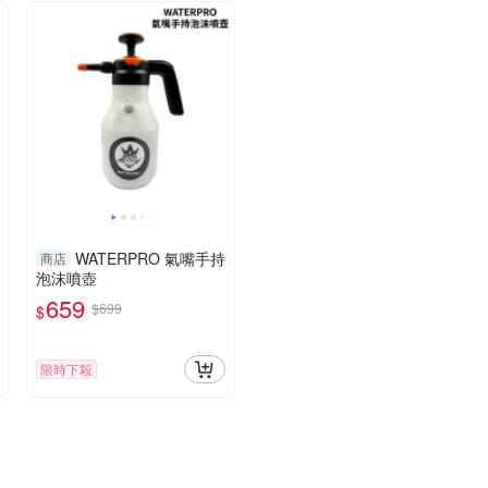
WATERPRO 氣嘴手持
商店
泡沫噴壺
659
$699
$
限時下殺