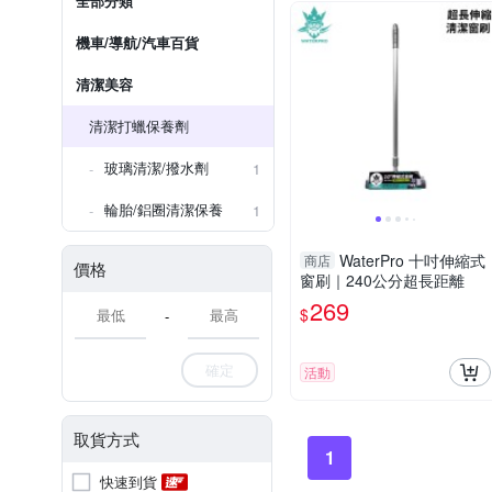
全部分類
機車/導航/汽車百貨
清潔美容
清潔打蠟保養劑
玻璃清潔/撥水劑
1
輪胎/鋁圈清潔保養
1
WaterPro 十吋伸縮式
商店
價格
窗刷｜240公分超長距離
269
$
-
確定
活動
取貨方式
1
快速到貨