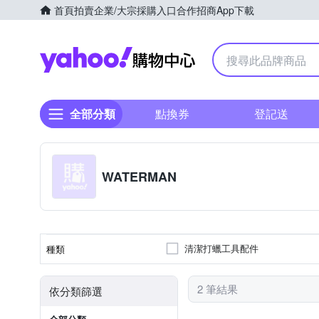
首頁
拍賣
企業/大宗採購入口
合作招商
App下載
Yahoo購物中心
全部分類
點換券
登記送
WATERMAN
清潔打蠟工具配件
種類
2 筆結果
依分類篩選