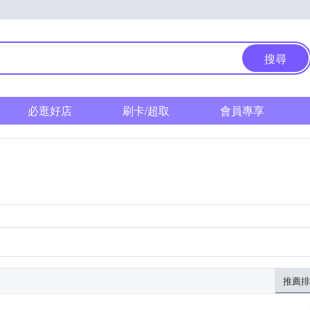
搜尋
必逛好店
刷卡/超取
會員專享
推薦排