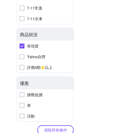
7-11常溫
7-11冷凍
商品狀況
有現貨
Yahoo自營
評價4顆
以上
優惠
挑戰低價
券
活動
清除所有條件