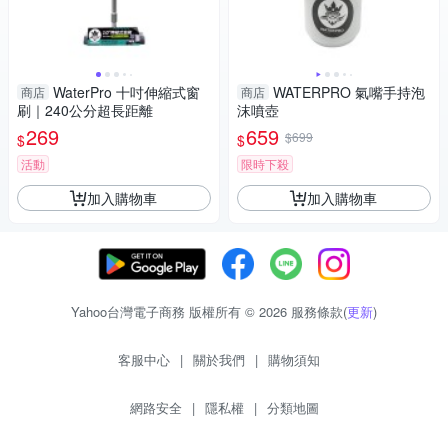
WaterPro 十吋伸縮式窗
WATERPRO 氣嘴手持泡
商店
商店
刷｜240公分超長距離
沫噴壺
269
659
$699
$
$
活動
限時下殺
加入購物車
加入購物車
Yahoo台灣電子商務 版權所有 © 2026 服務條款(
更新
)
客服中心
|
關於我們
|
購物須知
網路安全
|
隱私權
|
分類地圖