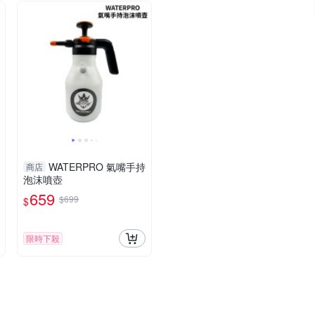
WATERPRO 氣嘴手持
商店
泡沫噴壺
659
$699
$
限時下殺