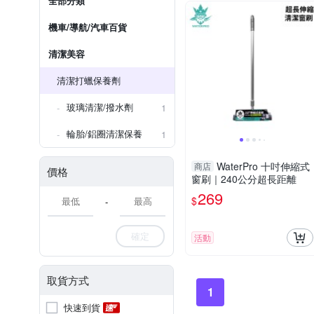
全部分類
機車/導航/汽車百貨
清潔美容
清潔打蠟保養劑
玻璃清潔/撥水劑
1
輪胎/鋁圈清潔保養
1
WaterPro 十吋伸縮式
商店
價格
窗刷｜240公分超長距離
269
$
-
確定
活動
取貨方式
1
快速到貨