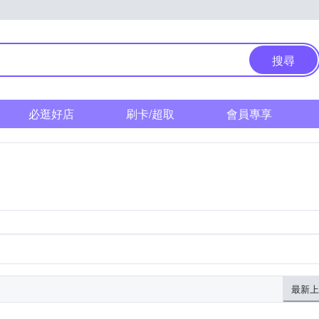
搜尋
必逛好店
刷卡/超取
會員專享
最新上