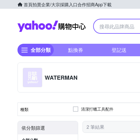
首頁
拍賣
企業/大宗採購入口
合作招商
App下載
Yahoo購物中心
全部分類
點換券
登記送
WATERMAN
清潔打蠟工具配件
種類
2 筆結果
依分類篩選