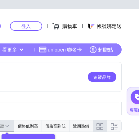
購物車
帳號綁定送
登入
看更多
uniopen 聯名卡
超贈點
追蹤品牌
架
價格低到高
價格高到低
近期熱銷