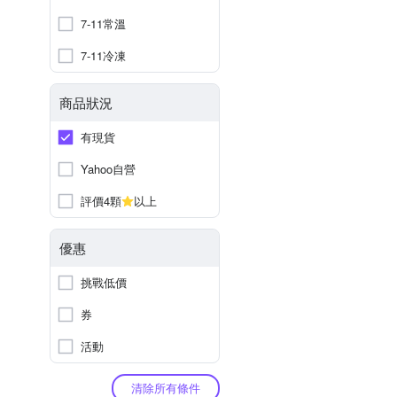
7-11常溫
7-11冷凍
商品狀況
有現貨
Yahoo自營
評價4顆
以上
優惠
挑戰低價
券
活動
清除所有條件