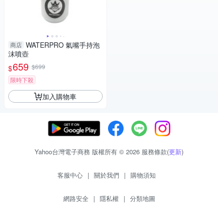
WATERPRO 氣嘴手持泡
商店
沫噴壺
659
$699
$
限時下殺
加入購物車
Yahoo台灣電子商務 版權所有 © 2026 服務條款(
更新
)
客服中心
|
關於我們
|
購物須知
網路安全
|
隱私權
|
分類地圖