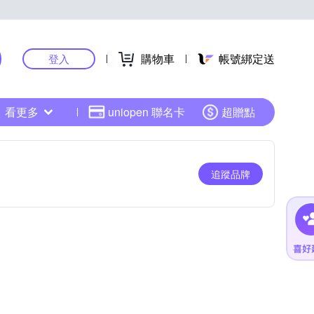
購物車
帳號綁定送
登入
看更多
uniopen 聯名卡
超贈點
追蹤品牌