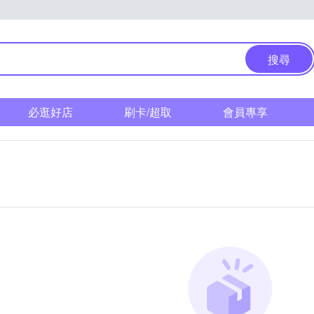
搜尋
必逛好店
刷卡/超取
會員專享