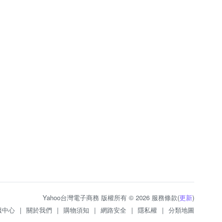
Yahoo台灣電子商務 版權所有 © 2026 服務條款(
更新
)
服中心
|
關於我們
|
購物須知
|
網路安全
|
隱私權
|
分類地圖