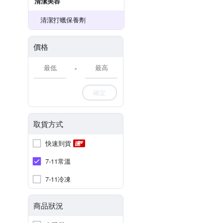
清潔美容
清潔打蠟保養劑
價格
-
確定
取貨方式
快速到貨
7-11常溫
7-11冷凍
商品狀況