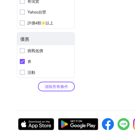
有現貨
Yahoo自營
評價4顆
以上
優惠
挑戰低價
券
活動
清除所有條件