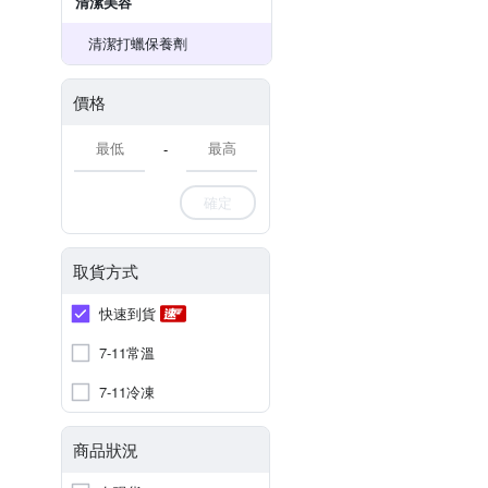
清潔美容
清潔打蠟保養劑
價格
-
確定
取貨方式
快速到貨
7-11常溫
7-11冷凍
商品狀況