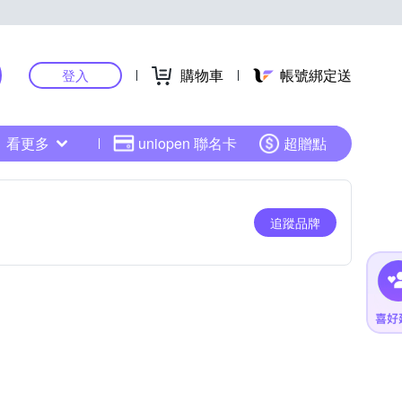
購物車
帳號綁定送
登入
看更多
uniopen 聯名卡
超贈點
追蹤品牌