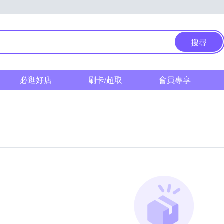
搜尋
必逛好店
刷卡/超取
會員專享