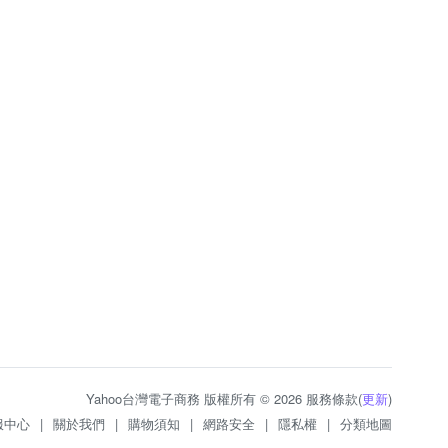
Yahoo台灣電子商務 版權所有 © 2026 服務條款(
更新
)
服中心
|
關於我們
|
購物須知
|
網路安全
|
隱私權
|
分類地圖