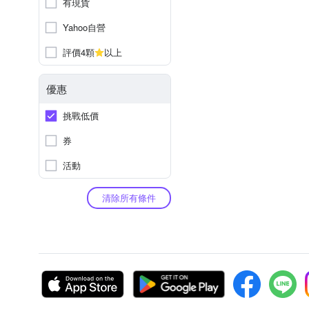
有現貨
Yahoo自營
評價4顆
以上
優惠
挑戰低價
券
活動
清除所有條件