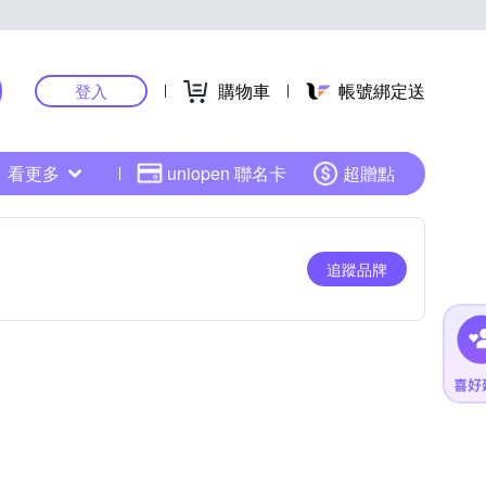
購物車
帳號綁定送
登入
看更多
uniopen 聯名卡
超贈點
追蹤品牌