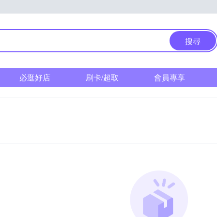
搜尋
必逛好店
刷卡/超取
會員專享