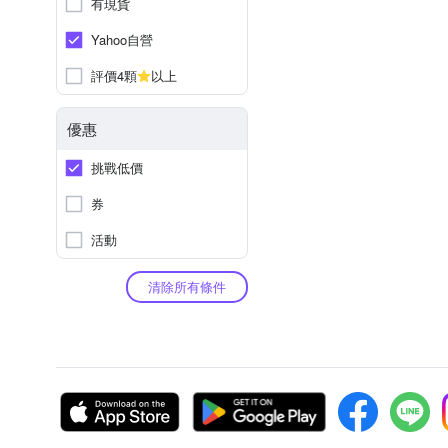
有現貨
Yahoo自營
評價4顆
以上
優惠
挑戰低價
券
活動
清除所有條件