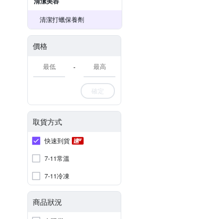
清潔美容
清潔打蠟保養劑
價格
-
確定
取貨方式
快速到貨
7-11常溫
7-11冷凍
商品狀況