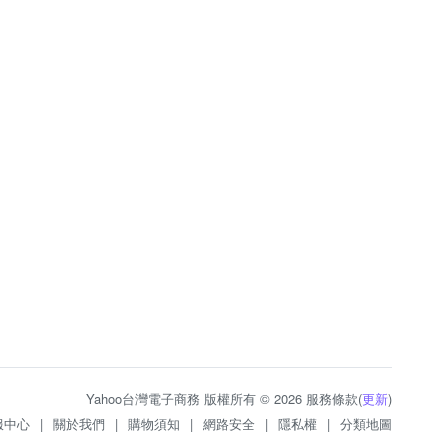
Yahoo台灣電子商務 版權所有 © 2026 服務條款(
更新
)
服中心
|
關於我們
|
購物須知
|
網路安全
|
隱私權
|
分類地圖