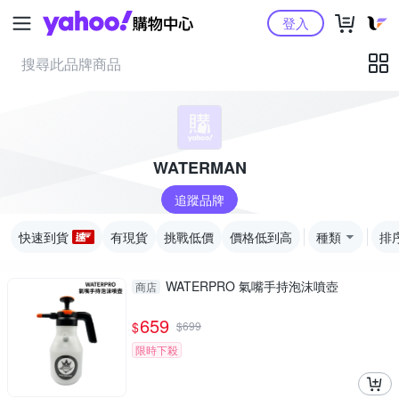
Yahoo購物中心
登入
WATERMAN
追蹤品牌
快速到貨
有現貨
挑戰低價
價格低到高
種類
排
WATERPRO 氣嘴手持泡沫噴壺
商店
659
$
$
699
限時下殺