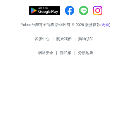
Yahoo台灣電子商務 版權所有 © 2026 服務條款(
更新
)
客服中心
|
關於我們
|
購物須知
網路安全
|
隱私權
|
分類地圖