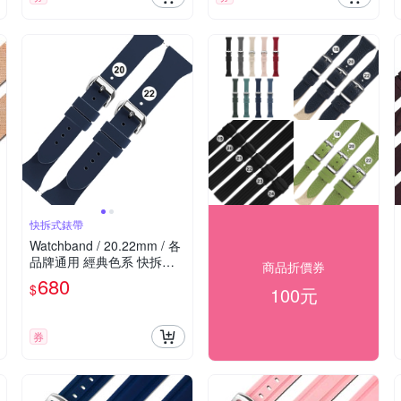
快拆式錶帶
Watchband / 20.22mm / 各
品牌通用 經典色系 快拆型
商品折價券
矽膠錶帶-海軍藍色
680
$
100元
券