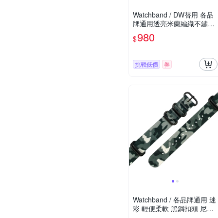
Watchband / DW替用 各品
牌通用透亮米蘭編織不鏽鋼
錶帶-黑色
980
$
挑戰低價
券
Watchband / 各品牌通用 迷
彩 輕便柔軟 黑鋼扣頭 尼龍
錶帶 灰綠色