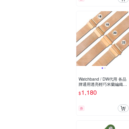
Watchband / DW代用 各品
牌通用透亮輕巧米蘭編織不
鏽鋼錶帶 玫瑰金
1,180
$
券