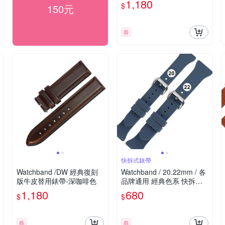
1,180
$
150元
券
快拆式錶帶
Watchband /DW 經典復刻
Watchband / 20.22mm / 各
版牛皮替用錶帶-深咖啡色
品牌通用 經典色系 快拆型
矽膠錶帶-霧藍色
1,180
680
$
$
券
券