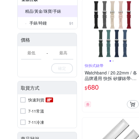
精品/黃金/珠寶/手錶
手錶/時鐘
91
價格
-
快拆式錶帶
確定
Watchband / 20.22mm / 各
品牌通用 快拆 矽膠錶帶-粉/
松綠/橄欖綠/白/黑/海軍藍/霧
680
取貨方式
$
藍/紅/灰
快速到貨
券
7-11常溫
7-11冷凍
商品狀況