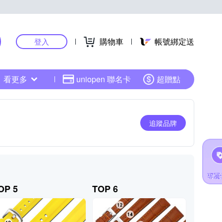
購物車
帳號綁定送
登入
看更多
uniopen 聯名卡
超贈點
追蹤品牌
OP 5
TOP 6
TOP