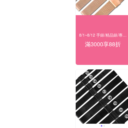
8/1~8/12 手錶/精品錶/專櫃飾品 指定商品滿$3000享88折
滿3000享88折