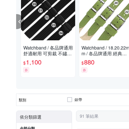
Watchband / 各品牌通用
Watchband / 18.20.22
舒適耐用 可剪裁 不鏽鋼
m / 各品牌通用 經典色
扣 矽膠錶帶 黑色
系 快拆型 雙色真皮錶
1,100
880
$
$
帶-綠x米白色
券
券
錶帶
類別
91 筆結果
依分類篩選
全部分類