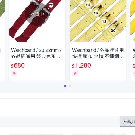
補貨中
m
Watchband / 20.22mm /
Watchband / 各品牌通用
各品牌通用 經典色系 快
快拆 壓扣 金扣 不鏽鋼
拆型 矽膠錶帶-深紅色
真皮錶帶 黃色
680
1,280
$
$
券
券
推薦排