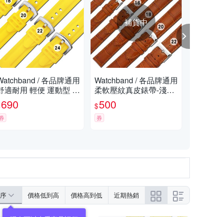
補貨中
Watchband / 各品牌通用
Watchband / 各品牌通用
Wat
舒適耐用 輕便 運動型 加
柔軟壓紋真皮錶帶-淺棕
舒適
厚矽膠錶帶 黃色
色
厚矽
690
500
6
$
$
$
券
券
券
序
價格低到高
價格高到低
近期熱銷