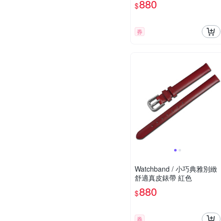
880
$
券
Watchband / 小巧典雅別緻
舒適真皮錶帶 紅色
880
$
券