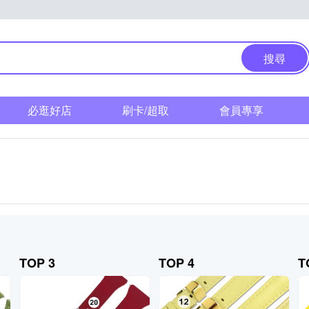
搜尋
必逛好店
刷卡/超取
會員專享
TOP 3
TOP 4
T