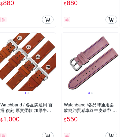
880
880
$
$
券
券
Watchband / 各品牌通用 百
Watchband /各品牌通用柔
搭 復刻 厚實柔軟 加厚牛皮
軟簡約質感車線牛皮錶帶-
錶帶-咖啡橘
紫色
1,000
550
$
$
券
券