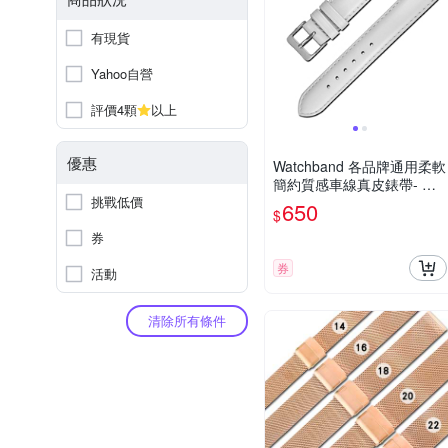
有現貨
Yahoo自營
評價4顆
以上
優惠
Watchband 各品牌通用柔軟
簡約質感車線真皮錶帶- 白
挑戰低價
色
650
$
券
券
活動
清除所有條件