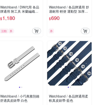
Watchband / DW代用 各品
Watchband / 各品牌通用 舒
牌通用 附工具 米蘭編織不
適耐用 輕便 運動型 加厚矽
鏽鋼錶帶 玫瑰金
膠錶帶 灰色
1,180
690
$
$
活動
券
券
Watchband / 小巧典雅別緻
Watchband / 各品牌通用柔
舒適真皮錶帶 白色
軟真皮錶帶-藍色