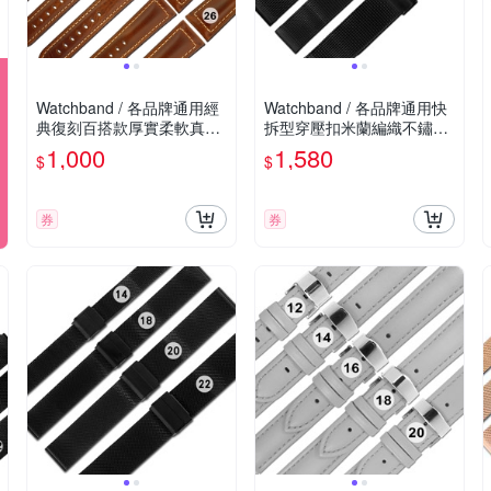
Watchband / 各品牌通用經
Watchband / 各品牌通用快
典復刻百搭款厚實柔軟真皮
拆型穿壓扣米蘭編織不鏽鋼
錶帶-黃褐色
錶帶-黑色
1,000
1,580
$
$
券
券