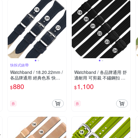
快拆式錶帶
Watchband / 18.20.22mm /
Watchband / 各品牌通用 舒
各品牌通用 經典色系 快拆
適耐用 可剪裁 不鏽鋼扣 矽
型 雙色真皮錶帶-深藍x米白
膠錶帶 黑色
880
1,100
$
$
色
券
券