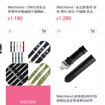
Watchband / DW代用各品
Watchband / 各品牌通用 快
牌通用米蘭編織不鏽鋼錶帶-
拆 壓扣 銀扣 不鏽鋼 真皮錶
黑色
帶 灰色
1,180
1,280
$
$
券
券
Watchband 經典復刻時尚指
標壓紋真皮雙邊壓扣錶帶 黑
商品折價券
x白x銀扣