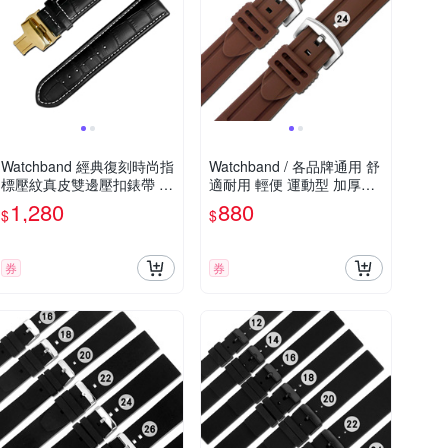
Watchband 經典復刻時尚指
Watchband / 各品牌通用 舒
標壓紋真皮雙邊壓扣錶帶 黑
適耐用 輕便 運動型 加厚矽
x白x金扣
膠錶帶 咖啡
1,280
880
$
$
券
券