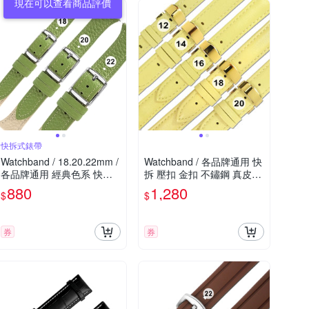
快拆式錶帶
Watchband / 18.20.22mm /
Watchband / 各品牌通用 快
各品牌通用 經典色系 快拆
拆 壓扣 金扣 不鏽鋼 真皮錶
型 雙色真皮錶帶-綠x米白色
帶 黃色
880
1,280
$
$
券
券