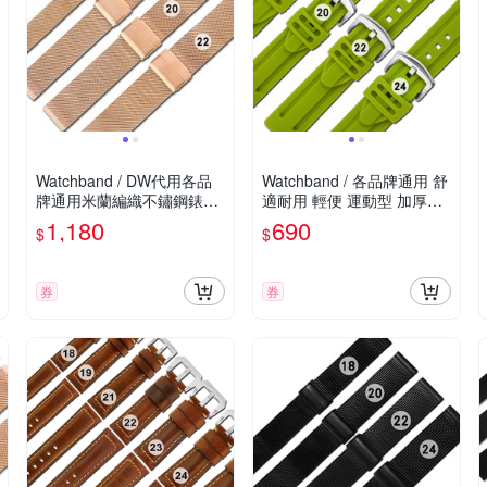
Watchband / DW代用各品
Watchband / 各品牌通用 舒
牌通用米蘭編織不鏽鋼錶帶-
適耐用 輕便 運動型 加厚矽
玫瑰金
膠錶帶 綠色
1,180
690
$
$
券
券