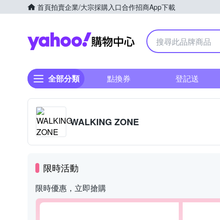
首頁
拍賣
企業/大宗採購入口
合作招商
App下載
Yahoo購物中心
全部分類
點換券
登記送
WALKING ZONE
限時活動
限時優惠，立即搶購