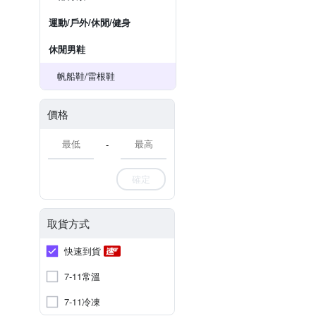
運動/戶外/休閒/健身
休閒男鞋
帆船鞋/雷根鞋
價格
-
確定
取貨方式
快速到貨
7-11常溫
7-11冷凍