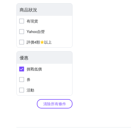
商品狀況
有現貨
Yahoo自營
評價4顆
以上
優惠
挑戰低價
券
活動
清除所有條件