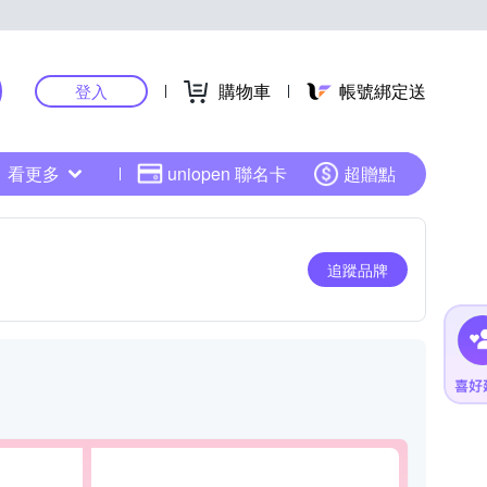
購物車
帳號綁定送
登入
看更多
uniopen 聯名卡
超贈點
追蹤品牌