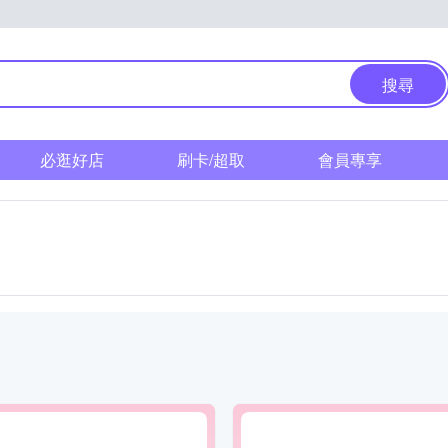
搜尋
必逛好店
刷卡/超取
會員專享