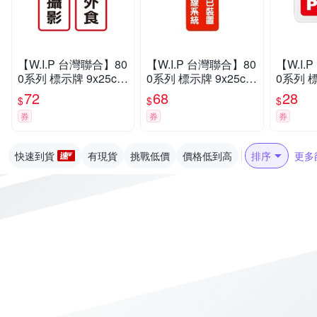
【W.I.P 台灣聯合】80
【W.I.P 台灣聯合】80
【W.I.
0系列 標示牌 9x25cm
0系列 標示牌 9x25cm
0系列 標
附泡棉 /個 NO.811請
附泡棉 /個 NO.808本
H 6x6c
72
68
28
$
$
$
勿攝影/NO.812禁帶外
單位已裝置警民連線
255
券
券
券
食
系統
快速到貨
有現貨
挑戰低價
價格低到高
排序
更多