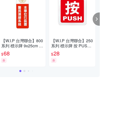
【W.I.P 台灣聯合】800
【W.I.P 台灣聯合】250
【W
系列 標示牌 9x25cm 附
系列 標示牌 按 PUSH
系列
泡棉 /個 NO.808本單位
6x6cm 附泡棉 /個 0255
x6c
68
28
2
$
$
$
已裝置警民連線系統
券
券
券