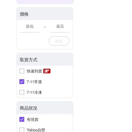
價格
-
確定
取貨方式
快速到貨
7-11常溫
7-11冷凍
商品狀況
有現貨
Yahoo自營