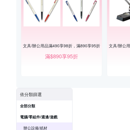
文具/辦公用品滿490享98折，滿890享95折
文具/辦公用
滿$890享95折
依分類篩選
全部分類
電腦/零組件/週邊/遊戲
辦公設備/紙材