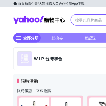
首頁
拍賣
企業/大宗採購入口
合作招商
App下載
Yahoo購物中心
全部分類
點換券
登記送
W.I.P 台灣聯合
限時活動
限時優惠，立即搶購