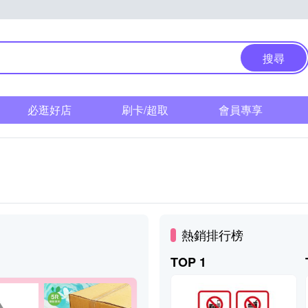
搜尋
必逛好店
刷卡/超取
會員專享
熱銷排行榜
TOP 1