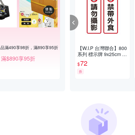
品滿490享98折，滿890享95折
【W.I.P 台灣聯合】800
系列 標示牌 9x25cm 附
滿$890享95折
泡棉 /個 NO.811請勿攝
72
$
影/NO.812禁帶外食
券