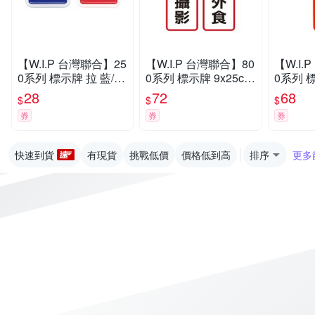
【W.I.P 台灣聯合】25
【W.I.P 台灣聯合】80
【W.I.
0系列 標示牌 拉 藍/紅
0系列 標示牌 9x25cm
0系列 標
6x6cm 附泡棉 /個 025
附泡棉 /個 NO.811請
附泡棉 /
28
72
68
$
$
$
2
勿攝影/NO.812禁帶外
單位已
券
券
券
食
系統
快速到貨
有現貨
挑戰低價
價格低到高
排序
更多