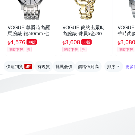
VOGUE 尊爵時尚羅
VOGUE 簡約出眾時
VOGU
馬腕錶-銀/40mm 七夕
尚腕錶-珠貝x金/30m
華時尚腕
寵愛季 送禮推薦
m
4,576
3,608
3,08
88折
88折
$
$
$
限時下殺
券
限時下殺
券
限時下殺
快速到貨
有現貨
挑戰低價
價格低到高
排序
更多