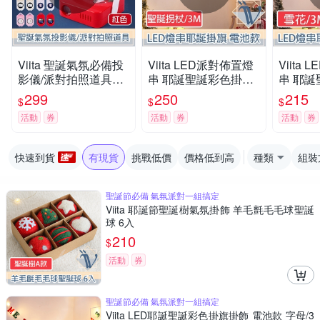
Viita 聖誕氣氛必備投
Viita LED派對佈置燈
Viita
影儀/派對拍照道具投
串 耶誕聖誕彩色掛旗
串 耶
射燈 紅色+8片背景
掛飾 電池款 聖誕拐杖
掛飾 電
299
250
215
$
$
$
3M
活動
券
活動
券
活動
券
快速到貨
有現貨
挑戰低價
價格低到高
種類
組裝
聖誕節必備 氣氛派對一組搞定
Viita 耶誕節聖誕樹氣氛掛飾 羊毛氈毛毛球聖誕
球 6入
210
$
活動
券
聖誕節必備 氣氛派對一組搞定
Viita LED耶誕聖誕彩色掛旗掛飾 電池款 字母/3