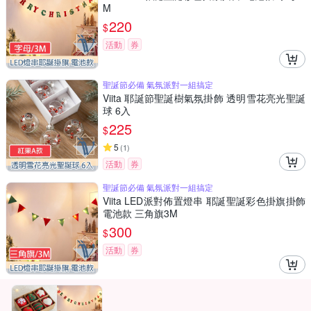
M
220
$
活動
券
聖誕節必備 氣氛派對一組搞定
Viita 耶誕節聖誕樹氣氛掛飾 透明雪花亮光聖誕
球 6入
225
$
5
(
1
)
活動
券
聖誕節必備 氣氛派對一組搞定
Viita LED派對佈置燈串 耶誕聖誕彩色掛旗掛飾
電池款 三角旗3M
300
$
活動
券