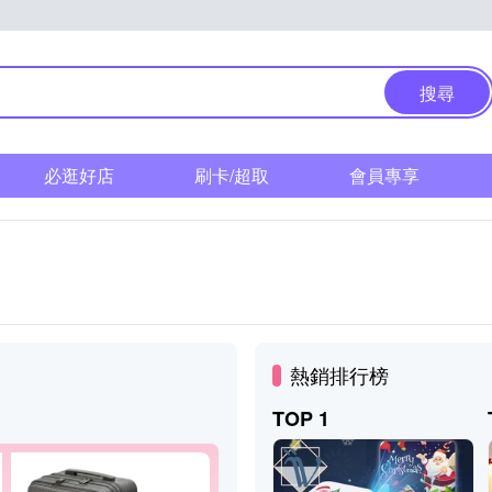
搜尋
必逛好店
刷卡/超取
會員專享
熱銷排行榜
TOP 1