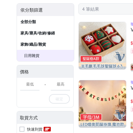
4 筆結果
依分類篩選
全部分類
家具/寢具/收納/修繕
$
家飾/織品/雜貨
日用雜貨
價格
-
確定
$
取貨方式
快速到貨