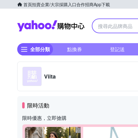
首頁
拍賣
企業/大宗採購入口
合作招商
App下載
Yahoo購物中心
全部分類
點換券
登記送
Viita
限時活動
限時優惠，立即搶購