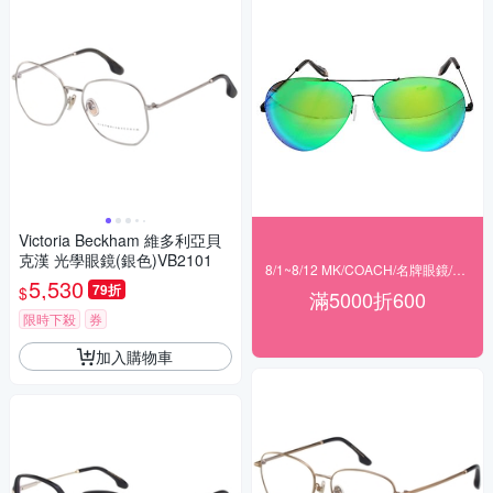
Victoria Beckham 維多利亞貝
克漢 光學眼鏡(銀色)VB2101
8/1~8/12 MK/COACH/名牌眼鏡/agnes b 滿$5000現折600
5,530
79折
$
滿5000折600
限時下殺
券
加入購物車