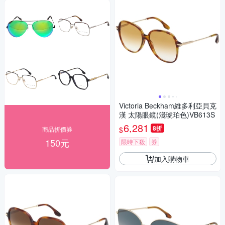
Victoria Beckham維多利亞貝克
漢 太陽眼鏡(淺琥珀色)VB613S
6,281
8折
$
商品折價券
150元
限時下殺
券
加入購物車