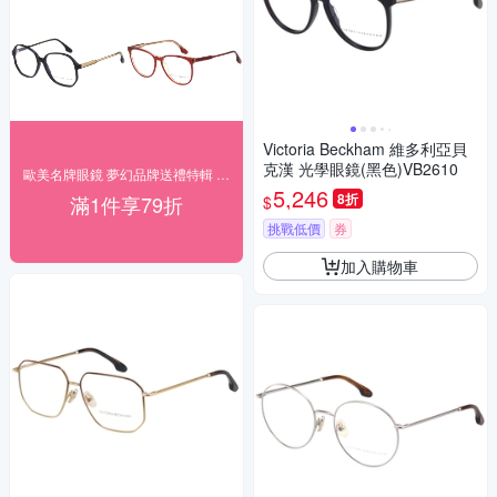
Victoria Beckham 維多利亞貝
克漢 光學眼鏡(黑色)VB2610
歐美名牌眼鏡 夢幻品牌送禮特輯 限定結帳79折
5,246
8折
滿1件享79折
$
挑戰低價
券
加入購物車