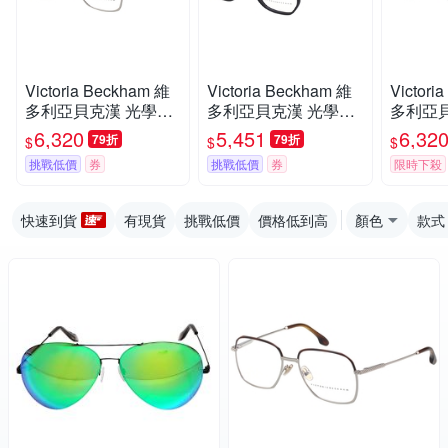
Victoria Beckham 維
Victoria Beckham 維
Victori
多利亞貝克漢 光學眼
多利亞貝克漢 光學眼
多利亞
鏡(琥珀配銀色)VB210
鏡(黑色)VB2600
鏡(銀色)
6,320
5,451
6,32
79折
79折
$
$
$
8
挑戰低價
券
挑戰低價
券
限時下殺
快速到貨
有現貨
挑戰低價
價格低到高
顏色
款式