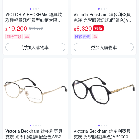
VICTORIA BECKHAM 經典炫
Victoria Beckham 維多利亞貝
彩極輕量飛行員型細框太陽眼
克漢 光學眼鏡(琥珀配銀色)VB2
鏡(綠色)
108
19,200
6,320
$19,800
79折
$
$
限時下殺
券
挑戰低價
券
加入購物車
加入購物車
Victoria Beckham 維多利亞貝
Victoria Beckham 維多利亞貝
克漢 光學眼鏡(黑配金色)VB21
克漢 光學眼鏡(黑色)VB2600