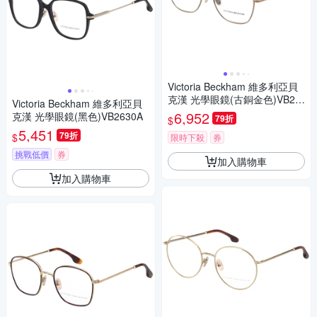
Victoria Beckham 維多利亞貝
克漢 光學眼鏡(古銅金色)VB25
Victoria Beckham 維多利亞貝
02A-719
6,952
克漢 光學眼鏡(黑色)VB2630A
79折
$
5,451
79折
$
限時下殺
券
挑戰低價
券
加入購物車
加入購物車