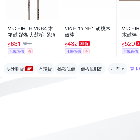
VIC FIRTH VKB4 木
Vic Firth NE1 胡桃木
VIC FI
箱鼓 踏板大鼓槌 膠頭
鼓棒
木鼓棒
631
432
520
$678
89折
$
$
$
挑戰低價
券
挑戰低價
券
挑戰低價
快速到貨
有現貨
挑戰低價
價格低到高
排序
更多