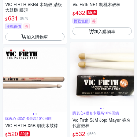
VIC FIRTH VKB4 木箱鼓 踏板
Vic Firth NE1 胡桃木鼓棒
大鼓槌 膠頭
432
89折
$
631
$678
$
挑戰低價
券
挑戰低價
券
加入購物車
加入購物車
購衷心+聯名卡最高10%回饋
購衷心+聯名卡最高10%回饋
Vic Firth SJM Jojo Mayer 簽名
VIC FIRTH X5B 胡桃木鼓棒
代言鼓棒
520
532
89折
$559
$
$