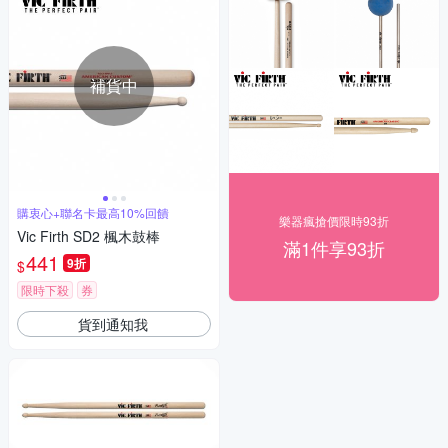
補貨中
購衷心+聯名卡最高10%回饋
樂器瘋搶價限時93折
Vic Firth SD2 楓木鼓棒
滿1件享93折
441
9折
$
限時下殺
券
貨到通知我