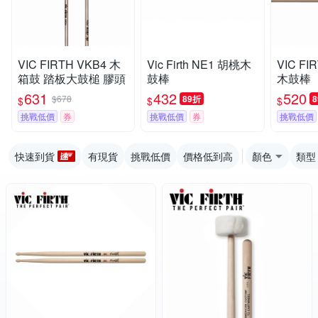
VIC FIRTH VKB4 木
Vic Firth NE1 胡桃木
VIC FI
箱鼓 踏板大鼓槌 膠頭
鼓棒
木鼓棒
631
432
520
$678
89折
$
$
$
挑戰低價
券
挑戰低價
券
挑戰低價
快速到貨
有現貨
挑戰低價
價格低到高
顏色
類型