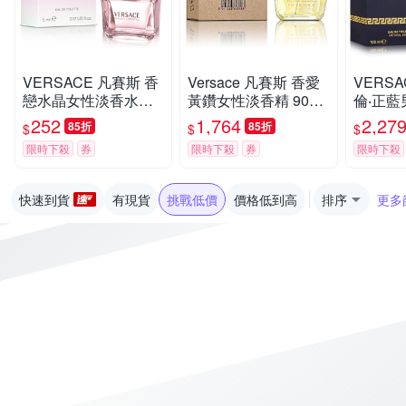
VERSACE 凡賽斯 香
Versace 凡賽斯 香愛
VERSA
戀水晶女性淡香水小
黃鑽女性淡香精 90ML
倫‧正藍
香 5ml
TESTER 環保包裝
0ml
252
1,764
2,27
85折
85折
$
$
$
限時下殺
券
限時下殺
券
限時下殺
快速到貨
有現貨
挑戰低價
價格低到高
排序
更多