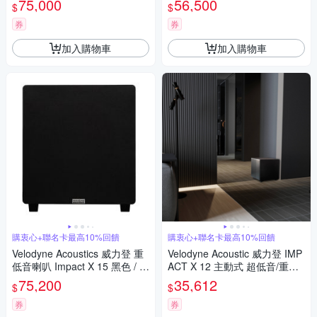
75,000
56,500
$
$
券
券
加入購物車
加入購物車
購衷心+聯名卡最高10%回饋
購衷心+聯名卡最高10%回饋
Velodyne Acoustics 威力登 重
Velodyne Acoustic 威力登 IMP
低音喇叭 Impact X 15 黑色 / 台
ACT X 12 主動式 超低音/重低
灣公司貨
音 揚聲器
75,200
35,612
$
$
券
券