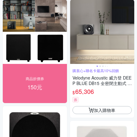
購衷心+聯名卡最高10%回饋
Velodyne Acoustic 威力登 DEE
商品折價券
P BLUE DB15 全密閉主動式 超
150元
低音/重低音 揚聲器
65,306
$
券
加入購物車