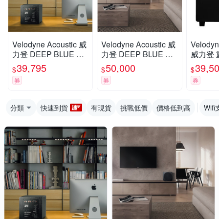
Velodyne Acoustic 威
Velodyne Acoustic 威
Velodyn
力登 DEEP BLUE DB
力登 DEEP BLUE DB
威力登 
10 全密閉主動式 超低
12 全密閉主動式 超低
pact X
39,795
50,000
39,5
$
$
$
音/重低音 揚聲器
音/重低音 揚聲器
公司貨
券
券
券
分類
快速到貨
有現貨
挑戰低價
價格低到高
Wif