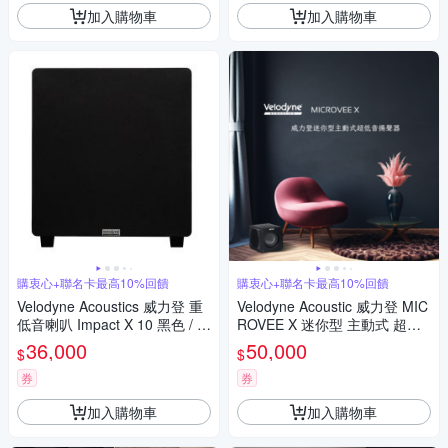
加入購物車
加入購物車
購衷心+聯名卡最高10%回饋
購衷心+聯名卡最高10%回饋
Velodyne Acoustics 威力登 重
Velodyne Acoustic 威力登 MIC
低音喇叭 Impact X 10 黑色 / 台
ROVEE X 迷你型 主動式 超低
灣公司貨
音/重低音 揚聲器
36,000
50,000
$
$
券
券
加入購物車
加入購物車