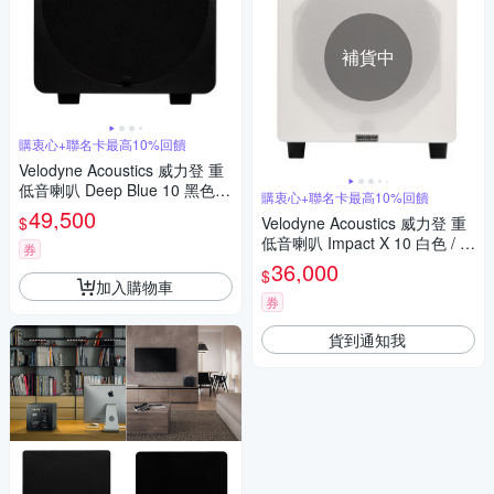
補貨中
購衷心+聯名卡最高10%回饋
Velodyne Acoustics 威力登 重
低音喇叭 Deep Blue 10 黑色 /
購衷心+聯名卡最高10%回饋
台灣公司貨
49,500
$
Velodyne Acoustics 威力登 重
低音喇叭 Impact X 10 白色 / 台
券
灣公司貨
36,000
$
加入購物車
券
貨到通知我