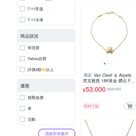
7-11常溫
7-11冷凍
商品狀況
有現貨
Yahoo自營
評價4顆
以上
Van Cleef ＆ Arpels
商店
梵克雅寶 18K黃金 鑽石 Friv
優惠
ole Mini 手鍊 VCARPJMM0
53,000
$58,000
$
0 【二手名牌BRAND OF
F】
挑戰低價
限時下殺
券
活動
清除所有條件