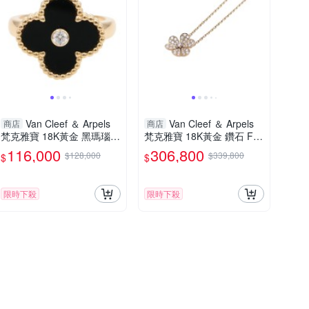
Van Cleef ＆ Arpels
Van Cleef ＆ Arpels
商店
商店
梵克雅寶 18K黃金 黑瑪瑙
梵克雅寶 18K黃金 鑽石 Friv
鑽石 Vintage Alhambra 戒
ole Small 墜飾 項鍊 【二手
116,000
306,800
$128,000
$339,800
$
$
指 49 【二手名牌BRAND O
名牌BRAND OFF】
FF】
限時下殺
限時下殺