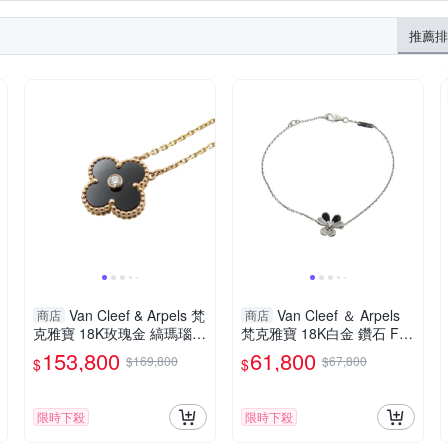
推薦排
Van Cleef & Arpels 梵
Van Cleef ＆ Arpels
商店
商店
克雅寶 18K玫瑰金 縞瑪瑙 V
梵克雅寶 18K白金 鑽石 Friv
intage Alhambra 項鍊 【二
ole Mini 手鍊 VCARP0J500
153,800
61,800
$169,800
$67,800
$
$
手名牌BRAND OFF】
【二手名牌BRAND OFF】
限時下殺
限時下殺