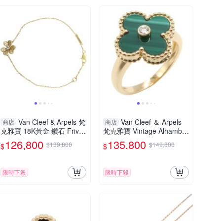
Van Cleef & Arpels 梵
Van Cleef ＆ Arpels
商店
商店
克雅寶 18K黃金 鑽石 Frivol
梵克雅寶 Vintage Alhambra
e 手鍊 【二手名牌BRAND
18K 黃金 鑽石 孔雀石 戒指
126,800
135,800
$139,800
$149,800
$
$
OFF】
50 【二手名牌BRAND OF
F】
限時下殺
限時下殺