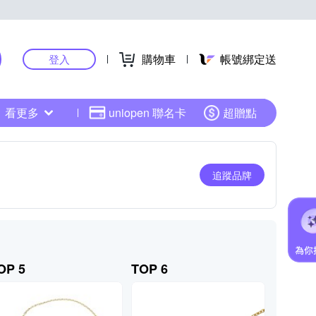
購物車
帳號綁定送
登入
看更多
uniopen 聯名卡
超贈點
追蹤品牌
OP 5
TOP 6
TOP