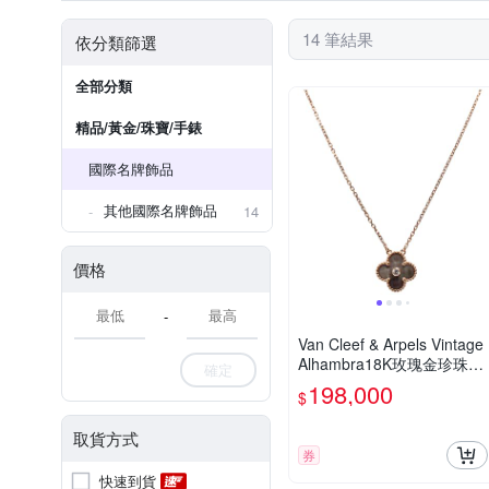
14 筆結果
依分類篩選
全部分類
精品/黃金/珠寶/手錶
國際名牌飾品
其他國際名牌飾品
14
價格
-
Van Cleef & Arpels Vintage
Alhambra18K玫瑰金珍珠母
確定
貝鑲鑽四葉草項鍊(玫瑰金)
198,000
$
取貨方式
券
快速到貨