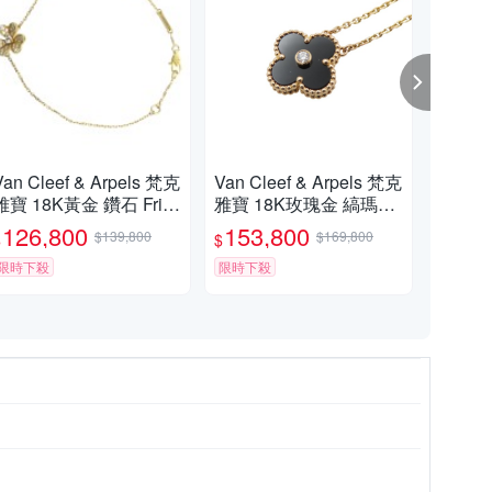
Van Cleef & Arpels 梵克
Van Cleef & Arpels 梵克
Van
雅寶 18K黃金 鑽石 Frivo
雅寶 18K玫瑰金 縞瑪瑙
克雅
le 手鍊 【二手名牌BRA
Vintage Alhambra 項鍊
vol
126,800
153,800
61
$139,800
$169,800
$
$
$
ND OFF】
【二手名牌BRAND OF
J5
限時下殺
F】
限時下殺
D 
限時