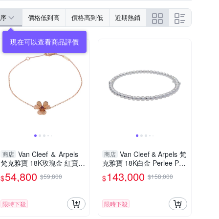
序
價格低到高
價格高到低
近期熱銷
Van Cleef ＆ Arpels
Van Cleef & Arpels 梵
商店
商店
梵克雅寶 18K玫瑰金 紅寶石
克雅寶 18K白金 Perlee Pea
Frivole Mini 手鍊 【二手名
rls Of Gold 金珠 手環 VCAR
54,800
143,000
$59,800
$158,000
$
$
牌BRAND OFF】
07TD00 【二手名牌BRAND
OFF】
限時下殺
限時下殺