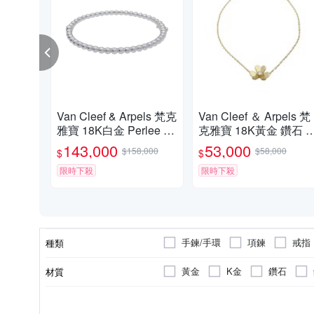
Van Cleef & Arpels 梵克
Van Cleef ＆ Arpels 梵
雅寶 18K白金 Perlee Pe
克雅寶 18K黃金 鑽石 Fr
arls Of Gold 金珠 手環 V
vole Mini 手鍊 VCARP
143,000
53,000
$158,000
$58,000
$
$
CAR07TD00 【二手名
MM00 【二手名牌BRA
牌BRAND OFF】
限時下殺
ND OFF】
限時下殺
手鍊/手環
項鍊
戒指
種類
黃金
K金
鑽石
材質
二手品
全新商品
商品狀況