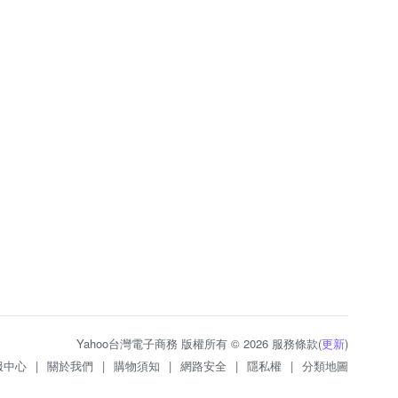
Yahoo台灣電子商務 版權所有 © 2026 服務條款(
更新
)
服中心
|
關於我們
|
購物須知
|
網路安全
|
隱私權
|
分類地圖