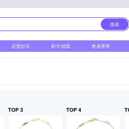
搜尋
必逛好店
刷卡/超取
會員專享
TOP 3
TOP 4
T