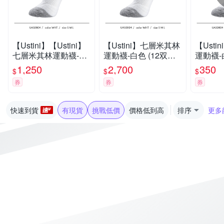
【Ustini】【Ustini】
【Ustini】七層米其林
【Ust
七層米其林運動襪-白
運動襪-白色 (12双組)
運動襪-
色 (5双組)排靜電功能
排靜電功能襪 銀纖維
靜電功
1,250
2,700
350
$
$
$
襪 銀纖維襪UAS000
襪UAS0004WHT
UAS00
券
券
券
WHT
快速到貨
有現貨
挑戰低價
價格低到高
排序
更多