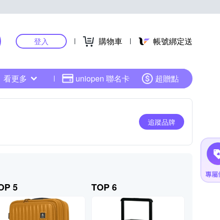
購物車
帳號綁定送
登入
看更多
uniopen 聯名卡
超贈點
追蹤品牌
OP 5
TOP 6
TOP