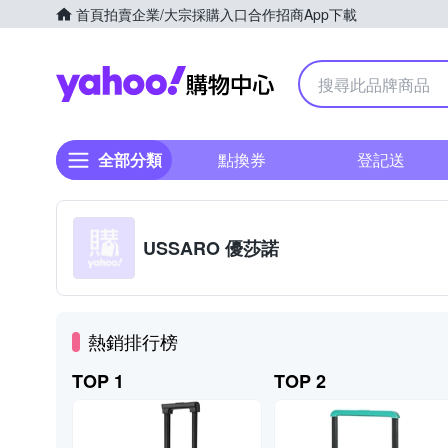
首頁
拍賣
企業/大宗採購入口
合作招商
App下載
Yahoo購物中心
全部分類
點換券
登記送
USSARO 優莎諾
熱銷排行榜
TOP 1
TOP 2