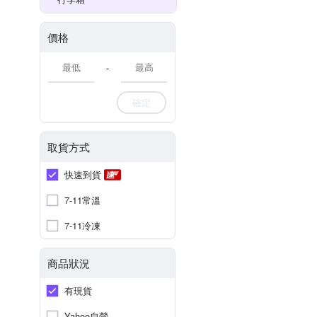
價格
-
確定
取貨方式
快速到貨
7-11常溫
7-11冷凍
商品狀況
有現貨
Yahoo自營