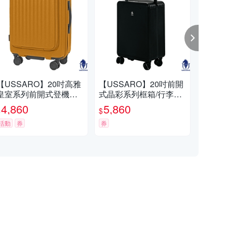
【USSARO】20吋高雅
【USSARO】20吋前開
【U
皇室系列前開式登機箱/
式晶彩系列框箱/行李箱/
皇室
旅行箱/行李箱(黃)
旅行箱/登機箱(黑)
行李
4,860
5,860
5,
$
$
$
活動
券
券
活動