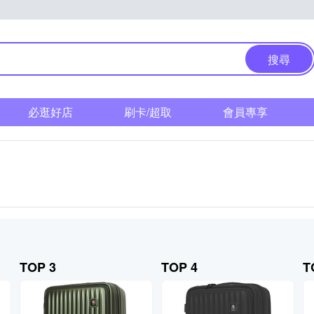
搜尋
必逛好店
刷卡/超取
會員專享
TOP 3
TOP 4
T