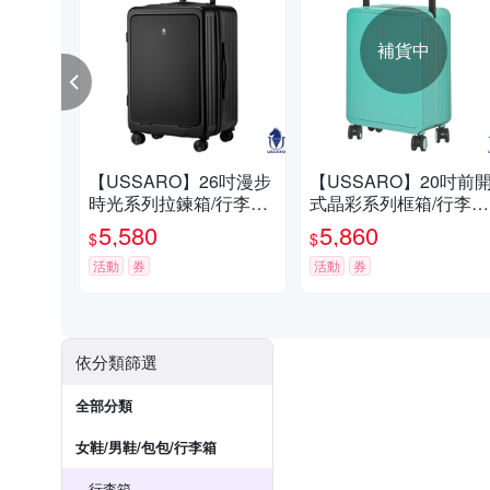
補貨中
【USSARO】26吋漫步
【USSARO】20吋前
時光系列拉鍊箱/行李箱/
式晶彩系列框箱/行李箱
旅行箱(黑)
旅行箱/登機箱(綠)
5,580
5,860
$
$
活動
券
活動
券
依分類篩選
全部分類
女鞋/男鞋/包包/行李箱
行李箱