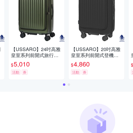
開
【USSARO】24吋高雅
【USSARO】20吋高雅
/
皇室系列前開式旅行箱/
皇室系列前開式登機箱/
行李箱(綠)-
旅行箱/行李箱(4色可選)-
5,010
4,860
$
$
灰
活動
券
活動
券