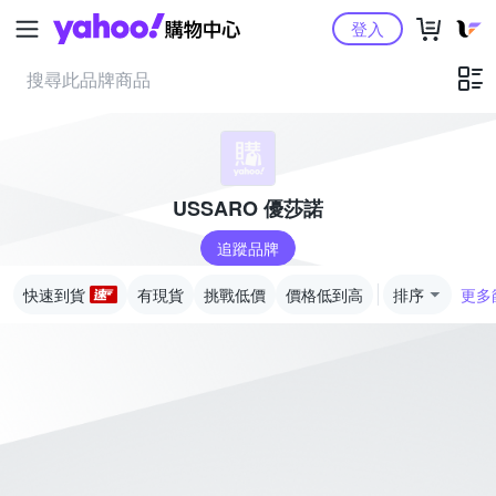
Yahoo購物中心
登入
USSARO 優莎諾
追蹤品牌
快速到貨
有現貨
挑戰低價
價格低到高
排序
更多