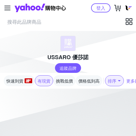
Yahoo購物中心
登入
USSARO 優莎諾
追蹤品牌
快速到貨
有現貨
挑戰低價
價格低到高
排序
更多