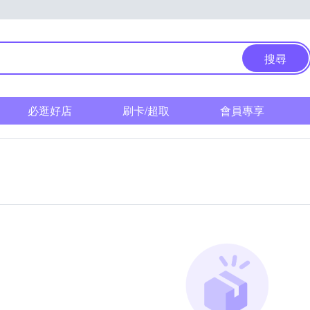
搜尋
必逛好店
刷卡/超取
會員專享