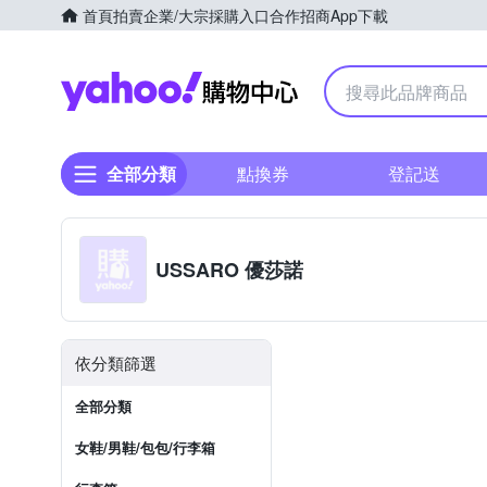
首頁
拍賣
企業/大宗採購入口
合作招商
App下載
Yahoo購物中心
全部分類
點換券
登記送
USSARO 優莎諾
依分類篩選
全部分類
女鞋/男鞋/包包/行李箱