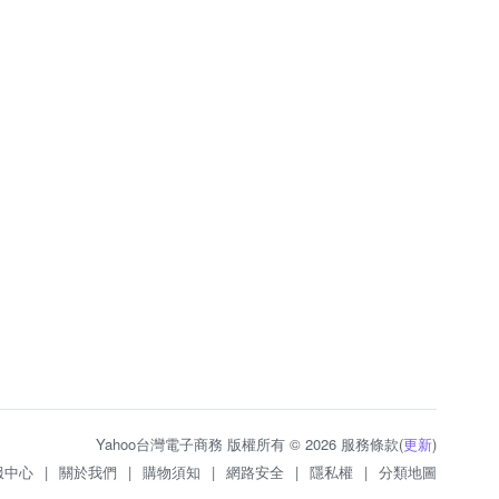
Yahoo台灣電子商務 版權所有 © 2026 服務條款(
更新
)
服中心
|
關於我們
|
購物須知
|
網路安全
|
隱私權
|
分類地圖