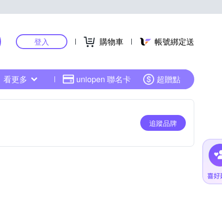
購物車
帳號綁定送
登入
看更多
uniopen 聯名卡
超贈點
追蹤品牌