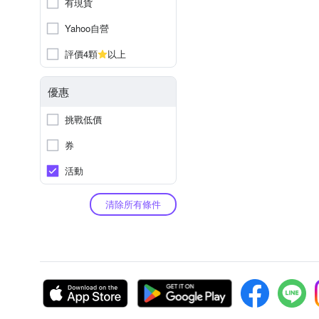
有現貨
Yahoo自營
評價4顆
以上
優惠
挑戰低價
券
活動
清除所有條件