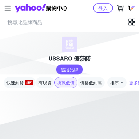
Yahoo購物中心
登入
USSARO 優莎諾
追蹤品牌
快速到貨
有現貨
挑戰低價
價格低到高
排序
更多