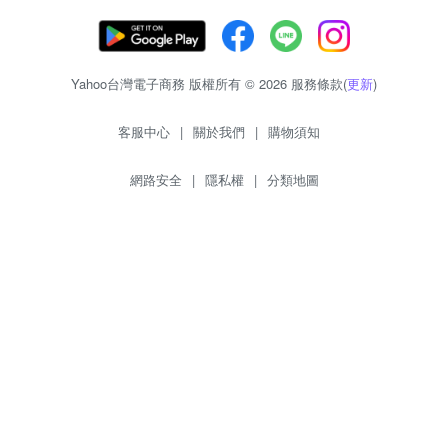
Yahoo台灣電子商務 版權所有 © 2026 服務條款(
更新
)
客服中心
|
關於我們
|
購物須知
網路安全
|
隱私權
|
分類地圖