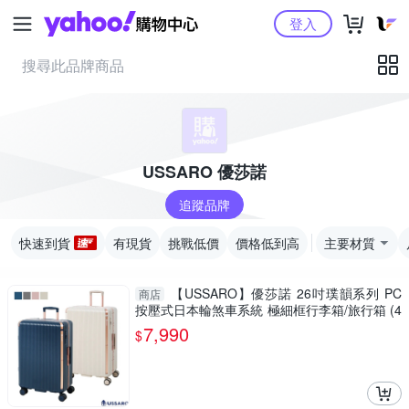
Yahoo購物中心
登入
USSARO 優莎諾
追蹤品牌
快速到貨
有現貨
挑戰低價
價格低到高
主要材質
【USSARO】優莎諾 26吋璞韻系列 PC
商店
按壓式日本輪煞車系統 極細框行李箱/旅行箱 (4
色可選)
7,990
$