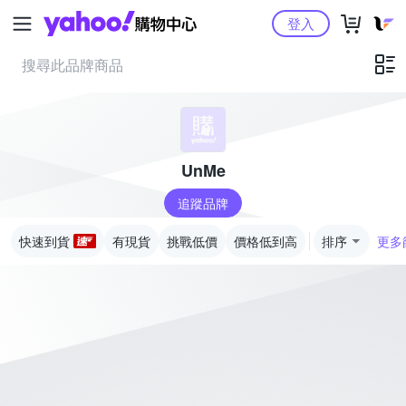
Yahoo購物中心
登入
UnMe
追蹤品牌
快速到貨
有現貨
挑戰低價
價格低到高
排序
更多