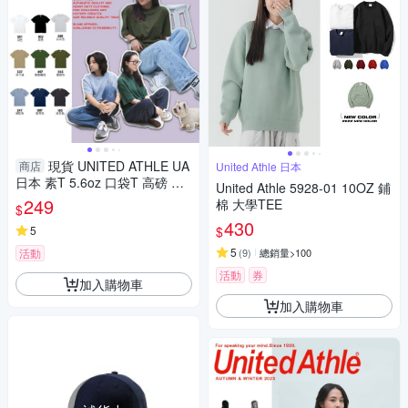
現貨 UNITED ATHLE UA
商店
United Athle 日本
日本 素T 5.6oz 口袋T 高磅 短T
United Athle 5928-01 10OZ 鋪
男女 3500601-
249
棉 大學TEE
$
430
$
5
5
活動
(
9
)
總銷量>100
活動
券
加入購物車
加入購物車