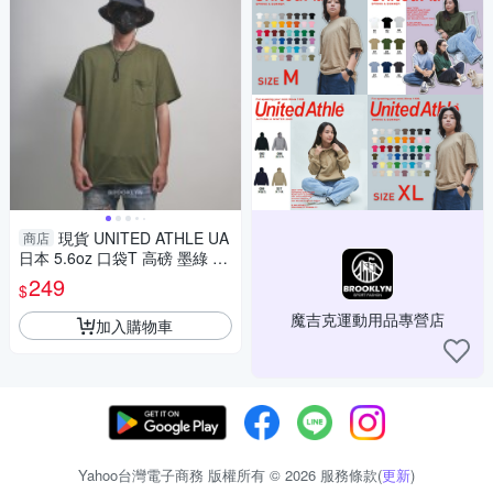
現貨 UNITED ATHLE UA
商店
日本 5.6oz 口袋T 高磅 墨綠 短
T 男女 (布魯克林) 350060103
249
$
5
魔吉克運動用品專營店
加入購物車
Yahoo台灣電子商務 版權所有 © 2026 服務條款(
更新
)