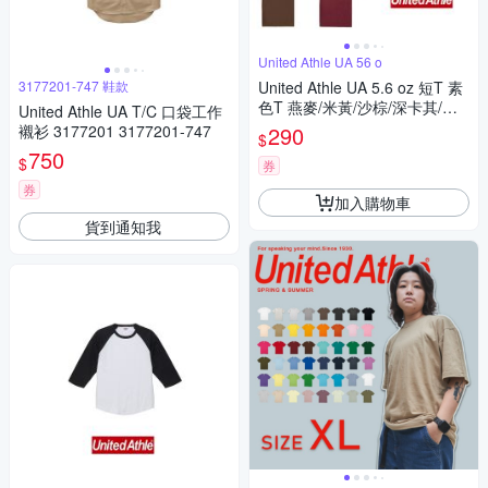
United Athle UA 56 o
3177201-747 鞋款
United Athle UA 5.6 oz 短T 素
色T 燕麥/米黃/沙棕/深卡其/深
United Athle UA T/C 口袋工作
咖/淺粉/粉紅/桃紅/紅/酒紅
襯衫 3177201 3177201-747
290
$
750
$
券
券
加入購物車
貨到通知我