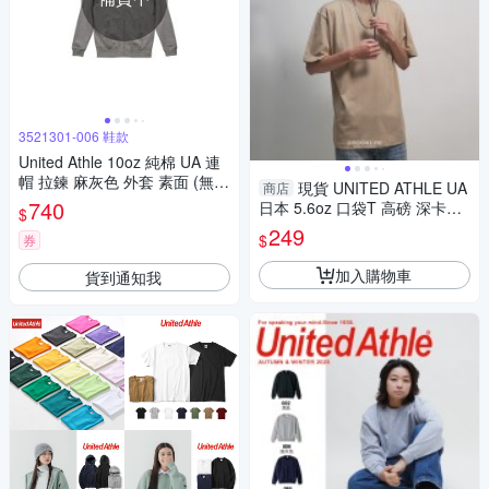
3521301-006 鞋款
United Athle 10oz 純棉 UA 連
帽 拉鍊 麻灰色 外套 素面 (無刷
現貨 UNITED ATHLE UA
商店
毛) 3521301-006
740
日本 5.6oz 口袋T 高磅 深卡其
$
短T 男女 (布魯克林) 35006015
249
$
券
37
加入購物車
貨到通知我