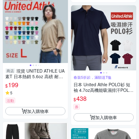
現貨 UNITED ATHLE UA
商店
素T 日本熱銷 5.6oz 高磅 耐洗
春裝5折起，滿額送T恤
多色 百搭 短T 男女 3500101-
199
日本 United Athle POLO衫 短
$
L號賣場
袖 4.7oz高機能吸濕排汗POLO
5
衫 M-XL 多色 現貨【NoMorr
438
$
活動
e】
券
加入購物車
加入購物車