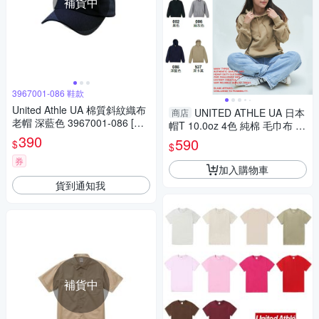
補貨中
3967001-086 鞋款
United Athle UA 棉質斜紋織布
UNITED ATHLE UA 日本
商店
老帽 深藍色 3967001-086 [台
帽T 10.0oz 4色 純棉 毛巾布 男
灣現貨]
390
女 3521401-
590
$
$
券
加入購物車
貨到通知我
補貨中