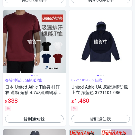
補貨中
補貨中
春裝5折起，滿額送T恤
3721101-086 鞋款
日本 United Athle T恤男 排汗
United Athle UA 尼龍連帽防風
衣 運動 短袖 4.7oz絲綢觸感T
上衣 深藍色 3721101-086
恤 M-XL 多色 現貨【NoMorr
338
1,480
$
$
e】
券
券
貨到通知我
貨到通知我