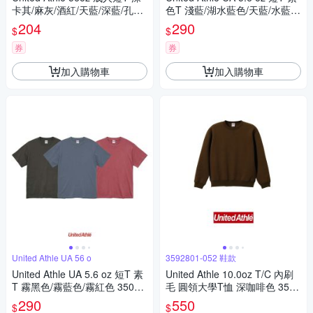
卡其/麻灰/酒紅/天藍/深藍/孔雀
色T 淺藍/湖水藍色/天藍/水藍/
綠 3500101
寶石藍/寶藍/靛青/深藍/石楠深
204
290
$
$
券
券
加入購物車
加入購物車
United Athle UA 56 o
3592801-052 鞋款
United Athle UA 5.6 oz 短T 素
United Athle 10.0oz T/C 內刷
T 霧黑色/霧藍色/霧紅色 35001
毛 圓領大學T恤 深咖啡色 3592
01
801-052
290
550
$
$