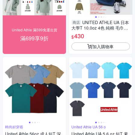
UNITED ATHLE UA 日本
商店
大學T 10.0oz 4色 純棉 毛巾布
United Athle 滿599免運出貨
男女 3504401-
430
$
滿699享9折
加入購物車
時尚好穿搭
United Athle UA 56 o
United Athle 56oz 成人短T 深
United Athle UA 5.6 oz 短T 素