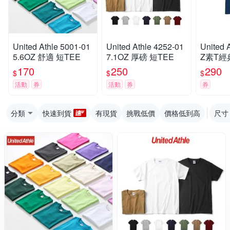
United Athle 5001-01
United Athle 4252-01
United 
5.6OZ 舒適 短TEE
7.1OZ 厚磅 短TEE
Z素T經典
431
170
250
290
$
$
$
活動
券
活動
券
券
分類
快速到貨
有現貨
挑戰低價
價格低到高
尺寸