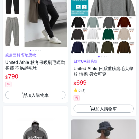
親膚面料 質地柔軟
日本UA刷毛款
United Athle 秋冬保暖刷毛運動
棉褲 不易起毛球
United Athle 日系重磅磨毛大學
服 情侶 男女可穿
790
$
699
$
券
5
(
3
)
加入購物車
券
加入購物車
補貨中