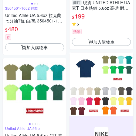
現貨 UNITED ATHLE UA
商店
素T 日本熱銷 5.6oz 高磅 耐洗
3504501-1002 鞋款
多色 百搭 短T 男女 3500101-
199
United Athle UA 5.6oz 拉克蘭
$
XL號賣場
七分袖T恤 白/黑 3504501-100
5
2
480
$
活動
券
加入購物車
加入購物車
United Athle UA 56 o
United Athle UA 5.6 oz 短T 素