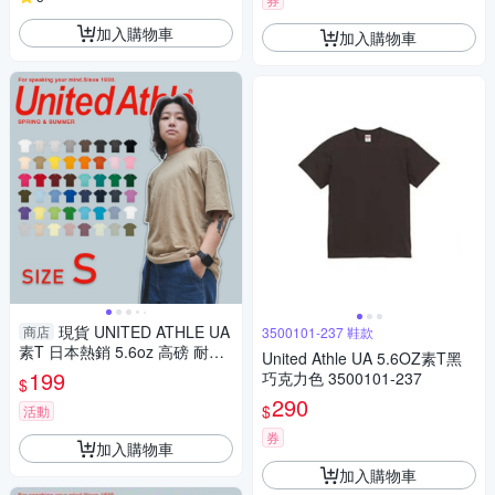
加入購物車
加入購物車
現貨 UNITED ATHLE UA
商店
3500101-237 鞋款
素T 日本熱銷 5.6oz 高磅 耐洗
United Athle UA 5.6OZ素T黑
多色 百搭 短T 男女 (布魯克林)
199
巧克力色 3500101-237
$
3500101- S號賣場
290
$
活動
券
加入購物車
加入購物車