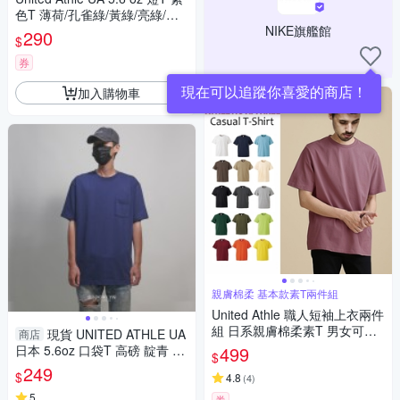
色T 薄荷/孔雀綠/黃綠/亮綠/愛
爾蘭綠/常春藤綠/淺橄欖/軍綠
NIKE旗艦館
290
$
券
現在可以追蹤你喜愛的商店！
加入購物車
親膚棉柔 基本款素T兩件組
United Athle 職人短袖上衣兩件
組 日系親膚棉柔素T 男女可穿
現貨 UNITED ATHLE UA
商店
休閒 百搭NB小紅書(時時樂限
日本 5.6oz 口袋T 高磅 靛青 短
499
$
定)
T 男女 (布魯克林) 350060108
249
$
4.8
(
4
)
7
5
券