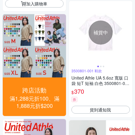
加入購物車
補貨中
3500801-001 鞋款
United Athle UA 5.6oz 寬版 口
袋 短T 短袖 白色 3500801-001
跨店活動
[台灣現貨]
370
$
滿1,288元折100、滿
券
1,888元折$200
貨到通知我