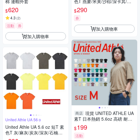
棉 連帽外套
色T 燕麥/米黃/沙棕/深卡其/深
咖/淺粉/粉紅/桃紅/紅/酒紅
620
290
$
$
4.3
(
2
)
券
活動
券
加入購物車
加入購物車
現貨 UNITED ATHLE UA
商店
素T 日本熱銷 5.6oz 高磅 耐洗
United Athle UA 56 o
多色 百搭 短T 男女 3500101-
199
United Athle UA 5.6 oz 短T 素
$
M號賣場
色T 灰/麻灰/炭灰/深灰/石楠黑/
活動
淺黃/黃/金黃/橘/加利福尼橘