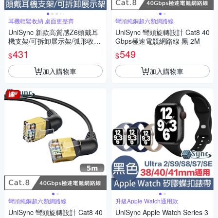
耳機輕鬆收納 桌面更整齊
彎頭純銅超六類網路線
UniSync 新款高質感Z6頭戴耳
UniSync 彎頭旋轉設計 Cat8 40
機支架/可拆卸展示架/弧形收納
Gbps極速電競網路線 黑 2M
架
431
549
$
$
加入購物車
加入購物車
彎頭純銅超六類網路線
升級Apple Watch通用款
UniSync 彎頭旋轉設計 Cat8 40
UniSync Apple Watch Series 3