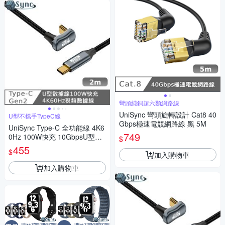
彎頭純銅超六類網路線
UniSync 彎頭旋轉設計 Cat8 40
U型不擋手TypeC線
Gbps極速電競網路線 黑 5M
UniSync Type-C 全功能線 4K6
749
0Hz 100W快充 10GbpsU型充
$
電線 2米
455
$
加入購物車
加入購物車