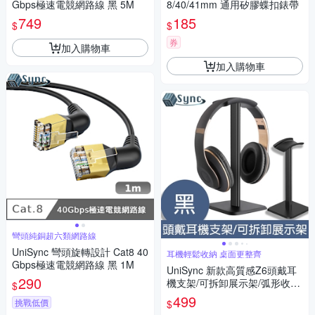
Gbps極速電競網路線 黑 5M
8/40/41mm 通用矽膠蝶扣錶帶
749
185
$
$
券
加入購物車
加入購物車
彎頭純銅超六類網路線
UniSync 彎頭旋轉設計 Cat8 40
耳機輕鬆收納 桌面更整齊
Gbps極速電競網路線 黑 1M
UniSync 新款高質感Z6頭戴耳
290
機支架/可拆卸展示架/弧形收納
$
架
499
挑戰低價
$