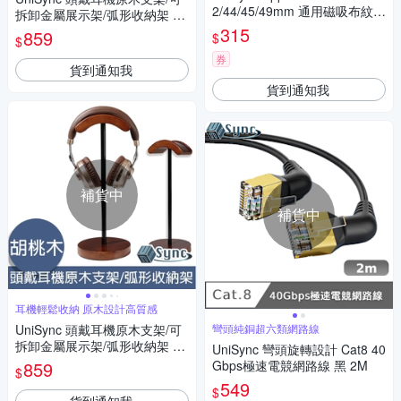
2/44/45/49mm 通用磁吸布紋錶
拆卸金屬展示架/弧形收納架 胡
帶
桃木
315
859
$
$
券
貨到通知我
貨到通知我
補貨中
補貨中
耳機輕鬆收納 原木設計高質感
UniSync 頭戴耳機原木支架/可
彎頭純銅超六類網路線
拆卸金屬展示架/弧形收納架 胡
UniSync 彎頭旋轉設計 Cat8 40
桃木
859
Gbps極速電競網路線 黑 2M
$
549
$
貨到通知我