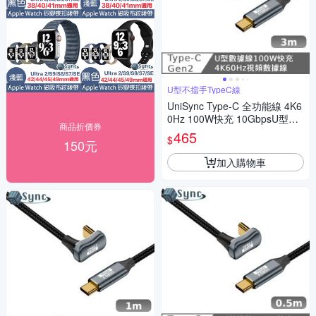
U型不擋手TypeC線
UniSync Type-C 全功能線 4K6
0Hz 100W快充 10GbpsU型充
商品折價券
電線 3米
465
$
150元
加入購物車