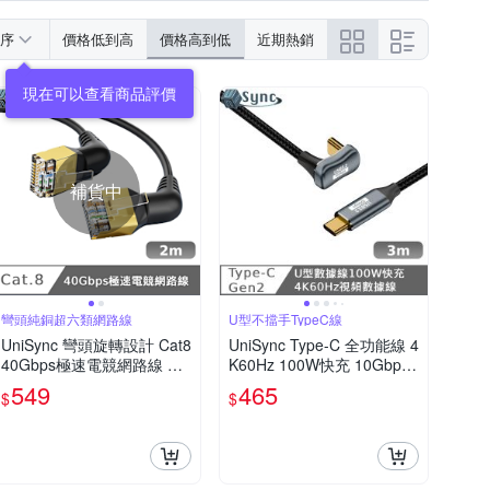
序
價格低到高
價格高到低
近期熱銷
現在可以查看商品評價
補貨中
彎頭純銅超六類網路線
U型不擋手TypeC線
UniSync 彎頭旋轉設計 Cat8
UniSync Type-C 全功能線 4
40Gbps極速電競網路線 黑
K60Hz 100W快充 10Gbps
2M
U型充電線 3米
549
465
$
$