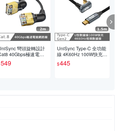
UniSync 彎頭旋轉設計
UniSync Type-C 全功能
Uni
Cat8 40Gbps極速電競
線 4K60Hz 100W快充 1
線 4
網路線 黑 2M
0GbpsU型充電線1.5米
0G
549
445
4
$
$
$