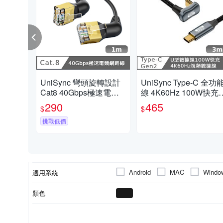
UniSync 彎頭旋轉設計
UniSync Type-C 全功
Cat8 40Gbps極速電競
線 4K60Hz 100W快充 
網路線 黑 1M
0GbpsU型充電線 3米
290
465
$
$
挑戰低價
Android
MAC
Windo
適用系統
顏色
1埠
USB 充電器
傳輸
網路線孔
其他接頭
Android
Type-c
Windows
iO
支援系統
USB規格
埠數
類型
功能
適用接頭