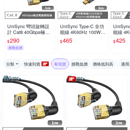
UniSync 彎頭旋轉設
UniSync Type-C 全功
UniSyn
計 Cat8 40Gbps極速
能線 4K60Hz 100W快
能線 4K
電競網路線 黑 1M
充 10GbpsU型充電線
充 10
290
465
425
$
$
$
3米
0.5米
挑戰低價
分類
快速到貨
有現貨
挑戰低價
價格低到高
適用