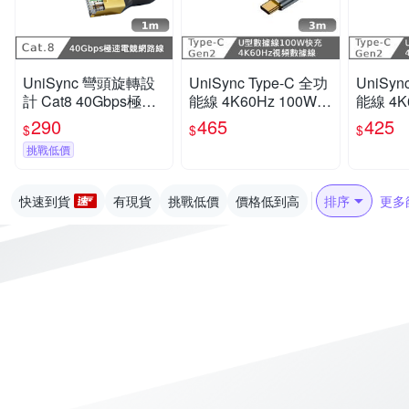
UniSync 彎頭旋轉設
UniSync Type-C 全功
UniSyn
計 Cat8 40Gbps極速
能線 4K60Hz 100W快
能線 4K
電競網路線 黑 1M
充 10GbpsU型充電線
充 10
290
465
425
$
$
$
3米
0.5米
挑戰低價
快速到貨
有現貨
挑戰低價
價格低到高
排序
更多