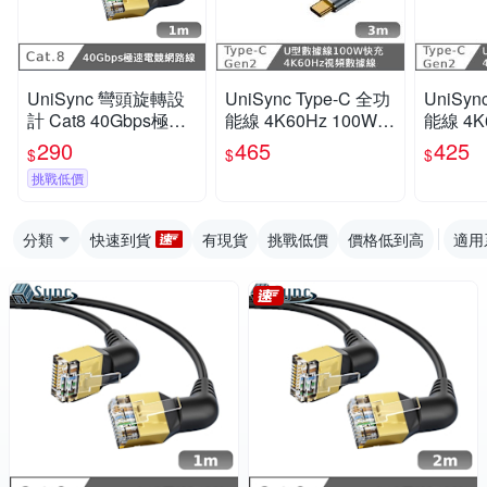
UniSync 彎頭旋轉設
UniSync Type-C 全功
UniSyn
計 Cat8 40Gbps極速
能線 4K60Hz 100W快
能線 4K
電競網路線 黑 1M
充 10GbpsU型充電線
充 10
290
465
425
$
$
$
3米
0.5米
挑戰低價
分類
快速到貨
有現貨
挑戰低價
價格低到高
適用