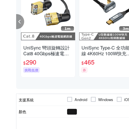
UniSync 彎頭旋轉設計
UniSync Type-C 全功
Cat8 40Gbps極速電競
線 4K60Hz 100W快充 
網路線 黑 1M
0GbpsU型充電線 3米
290
465
$
$
挑戰低價
券
Android
Windows
iO
支援系統
顏色
網路線孔
傳輸
網路線
1埠
其他接頭
Android
Type-c
MAC
Windo
適用接頭
適用系統
功能
線材類型
USB規格
埠數