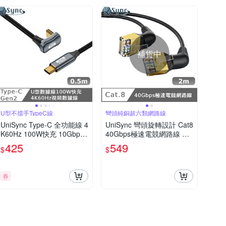
補貨中
U型不擋手TypeC線
彎頭純銅超六類網路線
UniSync Type-C 全功能線 4
UniSync 彎頭旋轉設計 Cat8
K60Hz 100W快充 10Gbps
40Gbps極速電競網路線 黑
U型充電線0.5米
2M
425
549
$
$
券