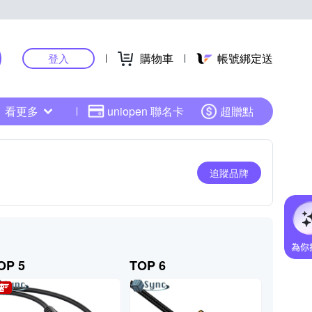
購物車
帳號綁定送
登入
看更多
uniopen 聯名卡
超贈點
追蹤品牌
OP 5
TOP 6
TOP