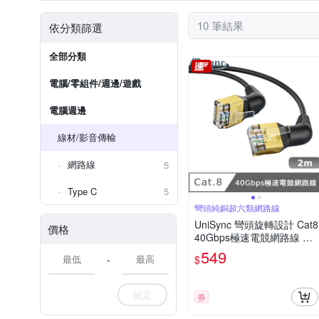
10 筆結果
依分類篩選
全部分類
電腦/零組件/週邊/遊戲
電腦週邊
線材/影音傳輸
網路線
5
Type C
5
彎頭純銅超六類網路線
UniSync 彎頭旋轉設計 Cat8
價格
40Gbps極速電競網路線 黑
2M
549
$
-
確定
券