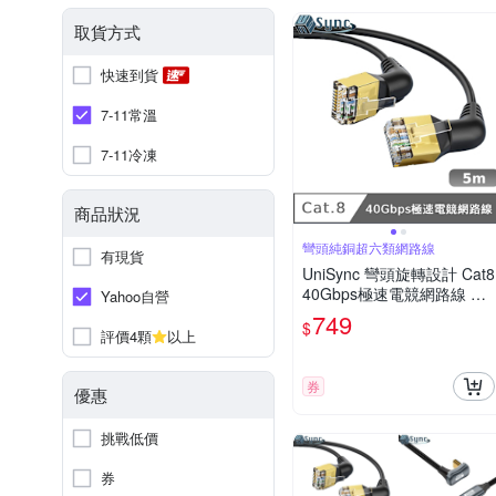
取貨方式
快速到貨
7-11常溫
7-11冷凍
商品狀況
彎頭純銅超六類網路線
有現貨
UniSync 彎頭旋轉設計 Cat8
40Gbps極速電競網路線 黑
Yahoo自營
5M
749
$
評價4顆
以上
券
優惠
挑戰低價
券