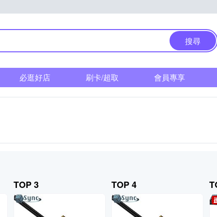
搜尋
必逛好店
刷卡/超取
會員專享
TOP 3
TOP 4
T