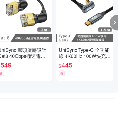
UniSync 彎頭旋轉設計
UniSync Type-C 全功能
Uni
Cat8 40Gbps極速電競
線 4K60Hz 100W快充 1
線 4
網路線 黑 2M
0GbpsU型充電線1.5米
0G
549
445
4
$
$
$
券
券
券