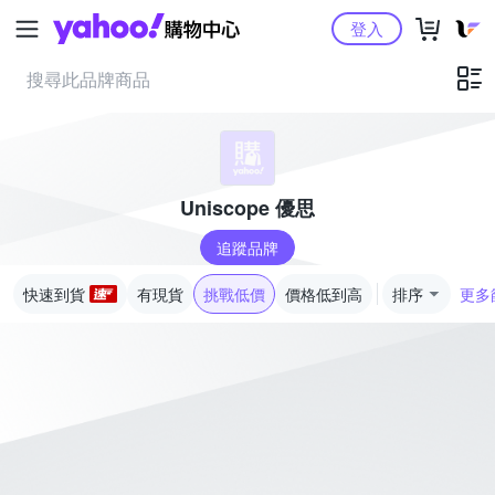
Yahoo購物中心
登入
Uniscope 優思
追蹤品牌
快速到貨
有現貨
挑戰低價
價格低到高
排序
更多