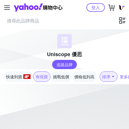
Yahoo購物中心
登入
Uniscope 優思
追蹤品牌
快速到貨
有現貨
挑戰低價
價格低到高
排序
更多