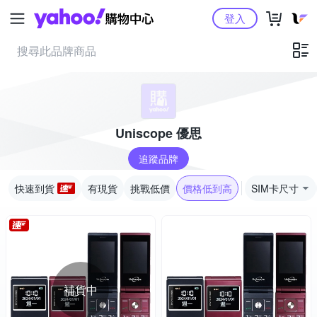
Yahoo購物中心
登入
Uniscope 優思
追蹤品牌
快速到貨
有現貨
挑戰低價
價格低到高
SIM卡尺寸
補貨中