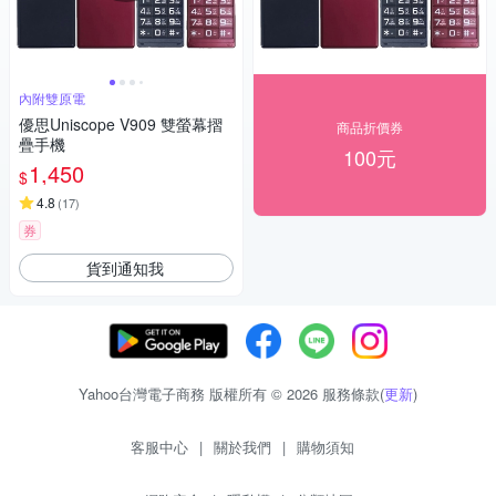
內附雙原電
優思Uniscope V909 雙螢幕摺
商品折價券
疊手機
100元
1,450
$
4.8
(
17
)
券
貨到通知我
Yahoo台灣電子商務 版權所有 © 2026 服務條款(
更新
)
客服中心
|
關於我們
|
購物須知