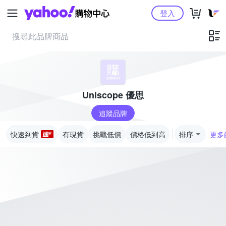
Yahoo購物中心
登入
Uniscope 優思
追蹤品牌
快速到貨
有現貨
挑戰低價
價格低到高
排序
更多