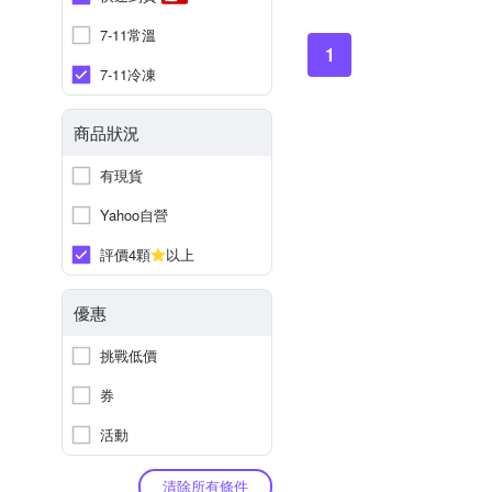
7-11常溫
1
7-11冷凍
商品狀況
有現貨
Yahoo自營
評價4顆
以上
優惠
挑戰低價
券
活動
清除所有條件