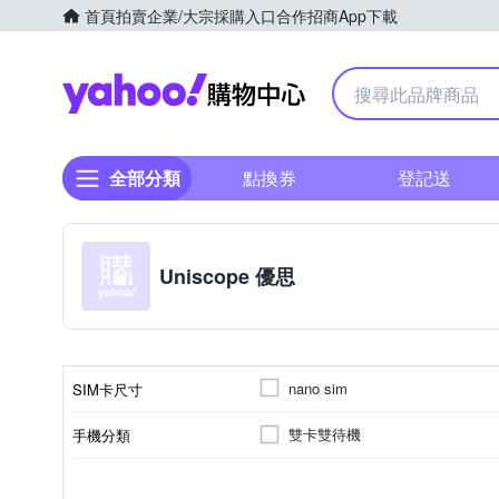
首頁
拍賣
企業/大宗採購入口
合作招商
App下載
Yahoo購物中心
全部分類
點換券
登記送
Uniscope 優思
nano sim
SIM卡尺寸
雙卡雙待機
手機分類
摺疊式
兒童
科學園區
銀髮
機身設計
適用族群
顏色