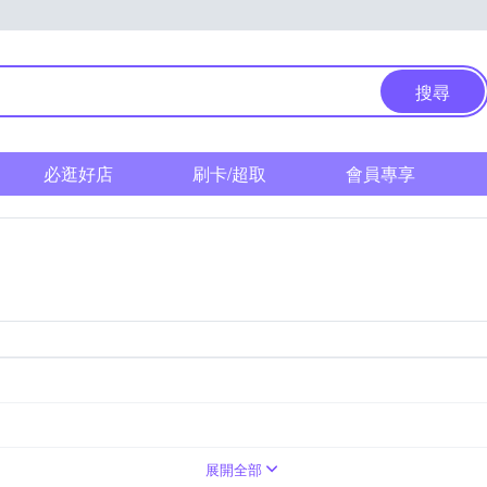
搜尋
必逛好店
刷卡/超取
會員專享
族
展開全部