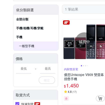
1 筆結果
依分類篩選
全部分類
手機/相機/耳機/穿戴
手機
補貨中
一般型手機
價格
-
內附雙原電
優思Uniscope V909 雙螢幕
摺疊手機
確定
1,450
$
4.8
(
17
)
取貨方式
券
快速到貨